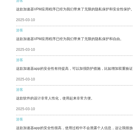
游客
这款加速器VPM应用程序已经为我们带来了无限的隐私保护和安全性保护
2025-03-10
游客
这款加速器VPM应用程序已经为我们带来了无限的隐私保护和自由。
2025-03-10
游客
这款加速器app的安全性有待提高，可以加强防护措施，比如增加双重验证
2025-03-10
游客
这款软件的设计非常人性化，使用起来非常方便。
2025-03-10
游客
这款加速器app的安全性很高，使用过程中不会泄露个人信息，这让我很