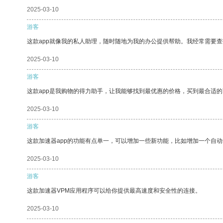
2025-03-10
游客
这款app就像我的私人助理，随时随地为我的办公提供帮助。我经常需要查
2025-03-10
游客
这款app是我购物的得力助手，让我能够找到最优惠的价格，买到最合适
2025-03-10
游客
这款加速器app的功能有点单一，可以增加一些新功能，比如增加一个自
2025-03-10
游客
这款加速器VPM应用程序可以给你提供最高速度和安全性的连接。
2025-03-10