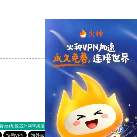
支持
[0]
反对
[0]
支持
[0]
反对
[0]
支持
[0]
反对
[0]
费vps加速器外网苹果版
旋风加速度器
快连加速器
快鸭VPN
海外npv加速器官网
老品牌—全民彩票