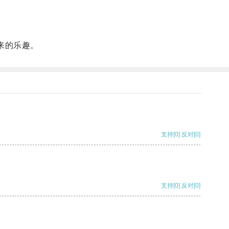
来的乐趣。
支持
[0]
反对
[0]
支持
[0]
反对
[0]