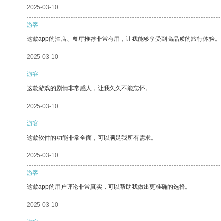
2025-03-10
游客
这款app的酒店、餐厅推荐非常有用，让我能够享受到高品质的旅行体验。
2025-03-10
游客
这款游戏的剧情非常感人，让我久久不能忘怀。
2025-03-10
游客
这款软件的功能非常全面，可以满足我所有需求。
2025-03-10
游客
这款app的用户评论非常真实，可以帮助我做出更准确的选择。
2025-03-10