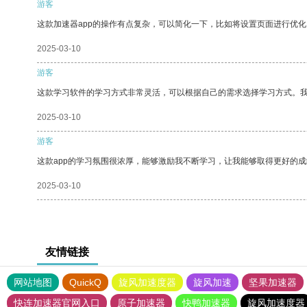
游客
这款加速器app的操作有点复杂，可以简化一下，比如将设置页面进行优化
2025-03-10
游客
这款学习软件的学习方式非常灵活，可以根据自己的需求选择学习方式。
2025-03-10
游客
这款app的学习氛围很浓厚，能够激励我不断学习，让我能够取得更好的成
2025-03-10
友情链接
网站地图
QuickQ
旋风加速度器
旋风加速
坚果加速器
快连加速器官网入口
原子加速器
快鸭加速器
旋风加速度器