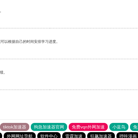
。
我可以根据自己的时间安排学习进度。
绩。
tiktok加速器
狗急加速器官网
免费vqn外网加速
小蓝鸟
免
外网网址导航
软件中心
雷霆加速
狂飙加速器
哔咔漫画