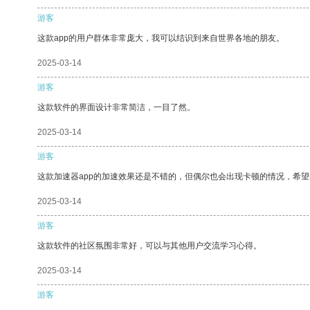
游客
这款app的用户群体非常庞大，我可以结识到来自世界各地的朋友。
2025-03-14
游客
这款软件的界面设计非常简洁，一目了然。
2025-03-14
游客
这款加速器app的加速效果还是不错的，但偶尔也会出现卡顿的情况，希
2025-03-14
游客
这款软件的社区氛围非常好，可以与其他用户交流学习心得。
2025-03-14
游客