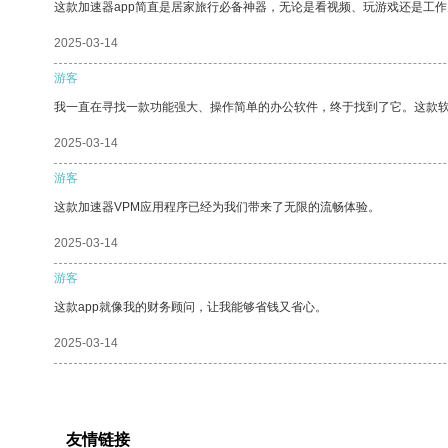
这款加速器app简直是居家旅行必备神器，无论是看视频、玩游戏还是工
2025-03-14
游客
我一直在寻找一款功能强大、操作简单的办公软件，终于找到了它。这款
2025-03-14
游客
这款加速器VPM应用程序已经为我们带来了无限的流畅体验。
2025-03-14
游客
这款app就像我的财务顾问，让我能够省钱又省心。
2025-03-14
友情链接