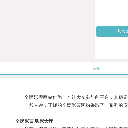
安
简介
全民彩票网站作为一个让大众参与的平台，其稳定
一般来说，正规的全民彩票网站采取了一系列的安
全民彩票 购彩大厅