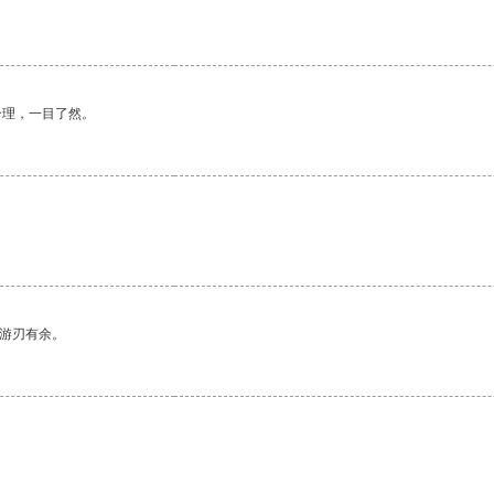
合理，一目了然。
中游刃有余。