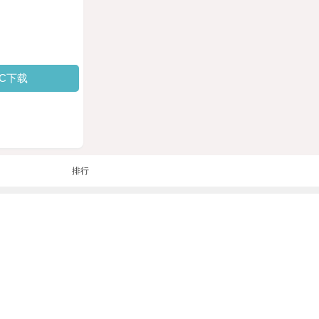
PC下载
排行