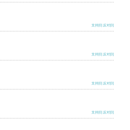
支持
[0]
反对
[0]
支持
[0]
反对
[0]
支持
[0]
反对
[0]
支持
[0]
反对
[0]