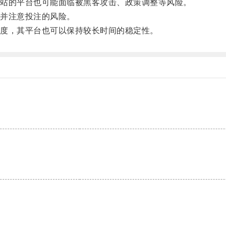
站的平台也可能面临被黑客攻击、政策调整等风险。
并注意投注的风险。
度，其平台也可以保持较长时间的稳定性。