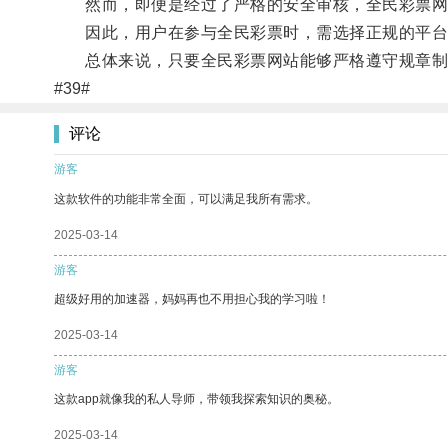
然而，即便是经过了严格的安全审核，全民彩票网
因此，用户在参与全民彩票时，需选择正规的平台
总体来说，只要全民彩票网站能够严格遵守规章制
#39#
评论
游客
这款软件的功能非常全面，可以满足我所有需求。
2025-03-14
游客
超级好用的加速器，妈妈再也不用担心我的学习啦！
2025-03-14
游客
这款app就像我的私人导师，带领我探索知识的奥秘。
2025-03-14