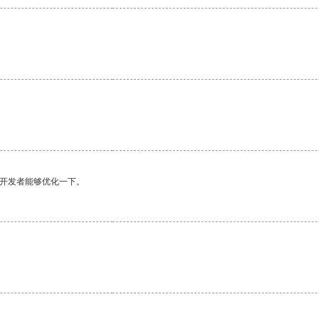
望开发者能够优化一下。