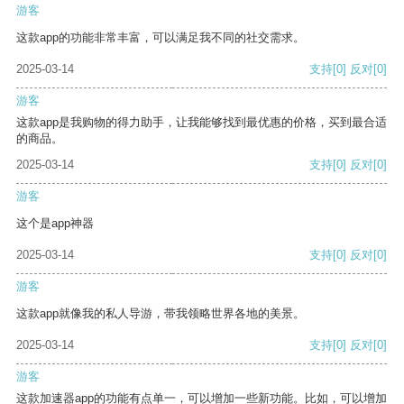
游客
这款app的功能非常丰富，可以满足我不同的社交需求。
2025-03-14
支持
[0]
反对
[0]
游客
这款app是我购物的得力助手，让我能够找到最优惠的价格，买到最合适
的商品。
2025-03-14
支持
[0]
反对
[0]
游客
这个是app神器
2025-03-14
支持
[0]
反对
[0]
游客
这款app就像我的私人导游，带我领略世界各地的美景。
2025-03-14
支持
[0]
反对
[0]
游客
这款加速器app的功能有点单一，可以增加一些新功能。比如，可以增加