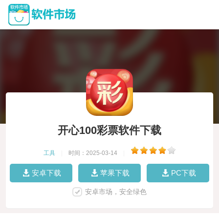
开心100彩票软件下载
工具
|
时间：2025-03-14
|
安卓下载
苹果下载
PC下载
安卓市场，安全绿色