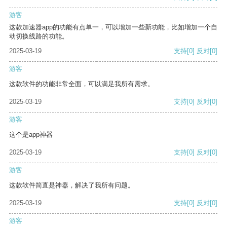
游客
这款加速器app的功能有点单一，可以增加一些新功能，比如增加一个自
动切换线路的功能。
2025-03-19
支持
[0]
反对
[0]
游客
这款软件的功能非常全面，可以满足我所有需求。
2025-03-19
支持
[0]
反对
[0]
游客
这个是app神器
2025-03-19
支持
[0]
反对
[0]
游客
这款软件简直是神器，解决了我所有问题。
2025-03-19
支持
[0]
反对
[0]
游客