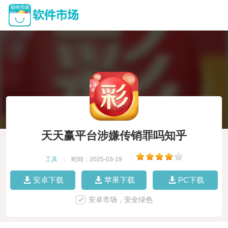
天天赢平台涉嫌传销罪吗知乎
工具
|
时间：2025-03-19
|
安卓下载
苹果下载
PC下载
安卓市场，安全绿色