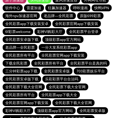
原子加速器
快鸭加速器
旋风加速度器
外网网址导航
软件中心
雷霆加速
狂飙加速器
哔咔漫画
快鸭VPN
海外npv加速器官网
老品牌—全民彩票
原版699彩票
全民彩票app下载安装安卓
全民彩票官网app下载安装
6f彩票welcome
彩神Vl购彩大厅
全民彩票平台登录
全民彩票安卓版下载
顶级彩票app官方网站
老品牌—全民彩票
一分大发系统彩票app
全民彩票所有平台
全民彩票官网app下载安装
下载全民彩票
全民彩票所有平台
全民彩票平台是真的吗
三分钟彩票app下载
全民彩票安卓版
703彩票娱乐平台
全民彩票安卓版下载
乐彩彩票平台合法吗
全民彩票下载大全官网
全民彩票下载大全官网
全民彩票所有平台
全民彩票app下载大全
全民彩票官网app下载安装
全民彩票下载大全官网
彩神Vl购彩大厅
顶级彩票app官方网站
全民彩票安卓版