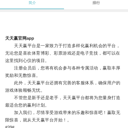
简介
排行
天天赢官网app
天天赢平台是一家致力于打造多样化赢利机会的平台，
无论您是喜欢体育博彩、彩票游戏还是电子竞技，都可以在
这里找到心仪的项目。
注册会员后，您将有机会参与各种专属活动，赢取丰厚
奖励和无数惊喜。
此外，天天赢平台还拥有完善的客服体系，确保用户的
游戏体验顺畅无忧。
不管您是新手还是老手，天天赢平台都将为您量身打造
最适合您的赢利计划。
加入我们，尽情享受游戏带来的乐趣和惊喜吧！赢取无
限惊喜，就从天天赢平台开始！。
#39#