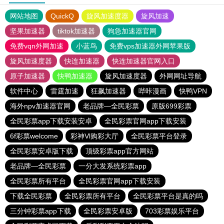
网站地图
QuickQ
旋风加速度器
旋风加速
坚果加速器
tiktok加速器
狗急加速器官网
免费vqn外网加速
小蓝鸟
免费vps加速器外网苹果版
旋风加速度器
快连加速器
快连加速器官网入口
原子加速器
快鸭加速器
旋风加速度器
外网网址导航
软件中心
雷霆加速
狂飙加速器
哔咔漫画
快鸭VPN
海外npv加速器官网
老品牌—全民彩票
原版699彩票
全民彩票app下载安装安卓
全民彩票官网app下载安装
6f彩票welcome
彩神Vl购彩大厅
全民彩票平台登录
全民彩票安卓版下载
顶级彩票app官方网站
老品牌—全民彩票
一分大发系统彩票app
全民彩票所有平台
全民彩票官网app下载安装
下载全民彩票
全民彩票所有平台
全民彩票平台是真的吗
三分钟彩票app下载
全民彩票安卓版
703彩票娱乐平台