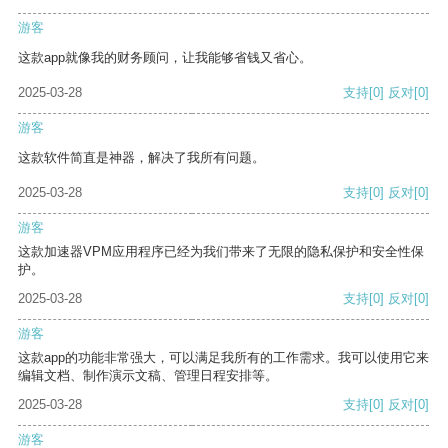
游客
这款app就像我的财务顾问，让我能够省钱又省心。
2025-03-28
支持
[0]
反对
[0]
游客
这款软件简直是神器，解决了我所有问题。
2025-03-28
支持
[0]
反对
[0]
游客
这款加速器VPM应用程序已经为我们带来了无限的隐私保护和安全性保
护。
2025-03-28
支持
[0]
反对
[0]
游客
这款app的功能非常强大，可以满足我所有的工作需求。我可以使用它来
编辑文档、制作演示文稿、管理日程安排等。
2025-03-28
支持
[0]
反对
[0]
游客