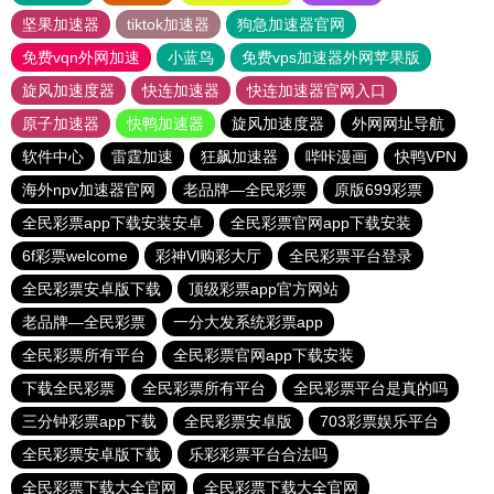
坚果加速器
tiktok加速器
狗急加速器官网
免费vqn外网加速
小蓝鸟
免费vps加速器外网苹果版
旋风加速度器
快连加速器
快连加速器官网入口
原子加速器
快鸭加速器
旋风加速度器
外网网址导航
软件中心
雷霆加速
狂飙加速器
哔咔漫画
快鸭VPN
海外npv加速器官网
老品牌—全民彩票
原版699彩票
全民彩票app下载安装安卓
全民彩票官网app下载安装
6f彩票welcome
彩神Vl购彩大厅
全民彩票平台登录
全民彩票安卓版下载
顶级彩票app官方网站
老品牌—全民彩票
一分大发系统彩票app
全民彩票所有平台
全民彩票官网app下载安装
下载全民彩票
全民彩票所有平台
全民彩票平台是真的吗
三分钟彩票app下载
全民彩票安卓版
703彩票娱乐平台
全民彩票安卓版下载
乐彩彩票平台合法吗
全民彩票下载大全官网
全民彩票下载大全官网