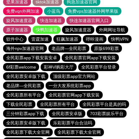
坚果加速器
tiktok加速器
狗急加速器官网
免费vqn外网加速
小蓝鸟
免费vps加速器外网苹果版
旋风加速度器
快连加速器
快连加速器官网入口
原子加速器
快鸭加速器
旋风加速度器
外网网址导航
软件中心
雷霆加速
狂飙加速器
哔咔漫画
快鸭VPN
海外npv加速器官网
老品牌—全民彩票
原版699彩票
全民彩票app下载安装安卓
全民彩票官网app下载安装
6f彩票welcome
彩神Vl购彩大厅
全民彩票平台登录
全民彩票安卓版下载
顶级彩票app官方网站
老品牌—全民彩票
一分大发系统彩票app
全民彩票所有平台
全民彩票官网app下载安装
下载全民彩票
全民彩票所有平台
全民彩票平台是真的吗
三分钟彩票app下载
全民彩票安卓版
703彩票娱乐平台
全民彩票安卓版下载
乐彩彩票平台合法吗
全民彩票下载大全官网
全民彩票下载大全官网