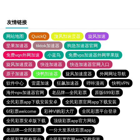
友情链接
网站地图
QuickQ
旋风加速度器
旋风加速
坚果加速器
tiktok加速器
狗急加速器官网
免费vqn外网加速
小蓝鸟
免费vps加速器外网苹果版
旋风加速度器
快连加速器
快连加速器官网入口
原子加速器
快鸭加速器
旋风加速度器
外网网址导航
软件中心
雷霆加速
狂飙加速器
哔咔漫画
快鸭VPN
海外npv加速器官网
老品牌—全民彩票
原版699彩票
全民彩票app下载安装安卓
全民彩票官网app下载安装
6f彩票welcome
彩神Vl购彩大厅
全民彩票平台登录
全民彩票安卓版下载
顶级彩票app官方网站
老品牌—全民彩票
一分大发系统彩票app
全民彩票所有平台
全民彩票官网app下载安装