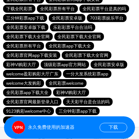
下载全民彩票
全民彩票所有平台
全民彩票平台是真的吗
三分钟彩票app下载
全民彩票安卓版
703彩票娱乐平台
全民彩票安卓版下载
乐彩彩票平台合法吗
全民彩票下载大全官网
全民彩票下载大全官网
全民彩票所有平台
全民彩票app下载大全
全民彩票官网app下载安装
全民彩票下载大全官网
彩神Vl购彩大厅
顶级彩票app官方网站
全民彩票安卓版
welcome盈彩购彩大厅广东
一分大发系统彩票app
welcome大发购彩
全民彩票welcome
全民彩票app下载大全
彩神Vl购彩大厅
全民彩票官网最新登录入口
天天彩平台是合法的吗
9123购彩welcome中心
三分钟彩票app下载
全民娱乐彩票下载安装
全民彩票平台登录
永久免费使用的加速器
下载
0.018662s
首页
安卓
苹果
排行
推荐