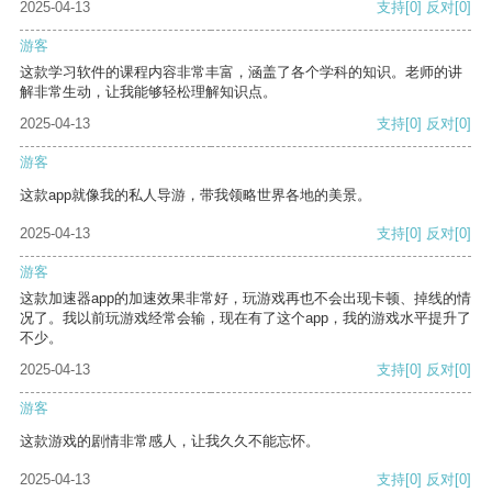
2025-04-13
支持
[0]
反对
[0]
游客
这款学习软件的课程内容非常丰富，涵盖了各个学科的知识。老师的讲
解非常生动，让我能够轻松理解知识点。
2025-04-13
支持
[0]
反对
[0]
游客
这款app就像我的私人导游，带我领略世界各地的美景。
2025-04-13
支持
[0]
反对
[0]
游客
这款加速器app的加速效果非常好，玩游戏再也不会出现卡顿、掉线的情
况了。我以前玩游戏经常会输，现在有了这个app，我的游戏水平提升了
不少。
2025-04-13
支持
[0]
反对
[0]
游客
这款游戏的剧情非常感人，让我久久不能忘怀。
2025-04-13
支持
[0]
反对
[0]