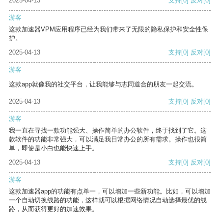
2025-04-13
支持
[0]
反对
[0]
游客
这款加速器VPM应用程序已经为我们带来了无限的隐私保护和安全性保
护。
2025-04-13
支持
[0]
反对
[0]
游客
这款app就像我的社交平台，让我能够与志同道合的朋友一起交流。
2025-04-13
支持
[0]
反对
[0]
游客
我一直在寻找一款功能强大、操作简单的办公软件，终于找到了它。这
款软件的功能非常强大，可以满足我日常办公的所有需求。操作也很简
单，即使是小白也能快速上手。
2025-04-13
支持
[0]
反对
[0]
游客
这款加速器app的功能有点单一，可以增加一些新功能。比如，可以增加
一个自动切换线路的功能，这样就可以根据网络情况自动选择最优的线
路，从而获得更好的加速效果。