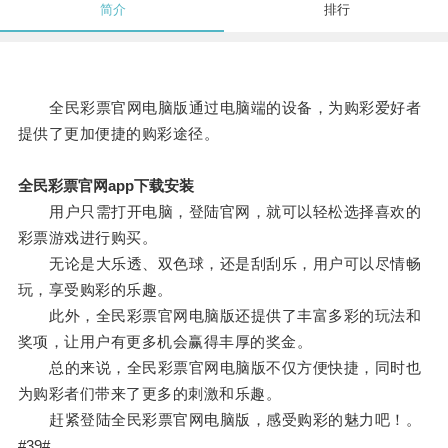
简介
排行
全民彩票官网电脑版通过电脑端的设备，为购彩爱好者
提供了更加便捷的购彩途径。
全民彩票官网app下载安装
用户只需打开电脑，登陆官网，就可以轻松选择喜欢的
彩票游戏进行购买。
无论是大乐透、双色球，还是刮刮乐，用户可以尽情畅
玩，享受购彩的乐趣。
此外，全民彩票官网电脑版还提供了丰富多彩的玩法和
奖项，让用户有更多机会赢得丰厚的奖金。
总的来说，全民彩票官网电脑版不仅方便快捷，同时也
为购彩者们带来了更多的刺激和乐趣。
赶紧登陆全民彩票官网电脑版，感受购彩的魅力吧！。
#39#