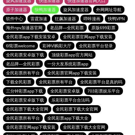
旋风加速度器
快连加速器
快连加速器官网入口
原子加速器
快鸭加速器
旋风加速度器
外网网址导航
软件中心
雷霆加速
狂飙加速器
哔咔漫画
快鸭VPN
海外npv加速器官网
老品牌—全民彩票
原版699彩票
全民彩票app下载安装安卓
全民彩票官网app下载安装
6f彩票welcome
彩神Vl购彩大厅
全民彩票平台登录
全民彩票安卓版下载
顶级彩票app官方网站
老品牌—全民彩票
一分大发系统彩票app
全民彩票所有平台
全民彩票官网app下载安装
下载全民彩票
全民彩票所有平台
全民彩票平台是真的吗
三分钟彩票app下载
全民彩票安卓版
703彩票娱乐平台
全民彩票安卓版下载
乐彩彩票平台合法吗
全民彩票下载大全官网
全民彩票下载大全官网
全民彩票所有平台
全民彩票app下载大全
全民彩票官网app下载安装
全民彩票下载大全官网