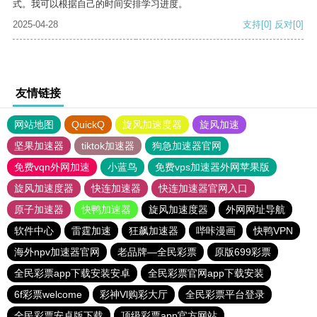
式。我可以根据自己的时间安排学习进度。
2025-04-28
支持
[0]
反对
[0]
友情链接
网站地图
QuickQ
旋风加速度器
旋风加速
坚果加速器
tiktok加速器
狗急加速器官网
免费vqn外网加速
小蓝鸟
免费vps加速器外网苹果版
旋风加速度器
快连加速器
快连加速器官网入口
原子加速器
快鸭加速器
旋风加速度器
外网网址导航
软件中心
雷霆加速
狂飙加速器
哔咔漫画
快鸭VPN
海外npv加速器官网
老品牌—全民彩票
原版699彩票
全民彩票app下载安装安卓
全民彩票官网app下载安装
6f彩票welcome
彩神Vl购彩大厅
全民彩票平台登录
全民彩票安卓版下载
顶级彩票app官方网站