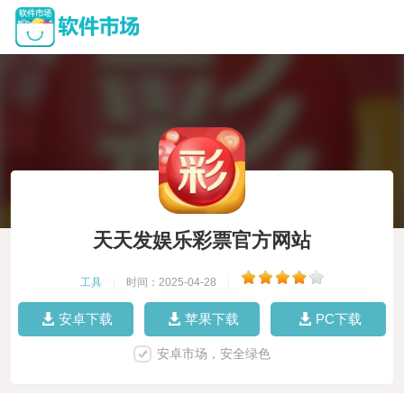
天天发娱乐彩票官方网站
工具
|
时间：2025-04-28
|
安卓下载
苹果下载
PC下载
安卓市场，安全绿色