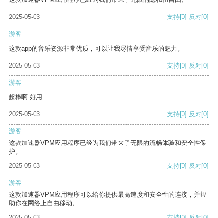
2025-05-03
支持
[0]
反对
[0]
游客
这款app的音乐资源非常优质，可以让我尽情享受音乐的魅力。
2025-05-03
支持
[0]
反对
[0]
游客
超棒啊 好用
2025-05-03
支持
[0]
反对
[0]
游客
这款加速器VPM应用程序已经为我们带来了无限的流畅体验和安全性保
护。
2025-05-03
支持
[0]
反对
[0]
游客
这款加速器VPM应用程序可以给你提供最高速度和安全性的连接，并帮
助你在网络上自由移动。
2025-05-03
支持
[0]
反对
[0]