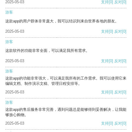
2025-05-03
支持
[0]
反对
[0]
游客
这款app的用户群体非常庞大，我可以结识到来自世界各地的朋友。
2025-05-03
支持
[0]
反对
[0]
游客
这款软件的功能非常全面，可以满足我所有需求。
2025-05-03
支持
[0]
反对
[0]
游客
这款app的功能非常强大，可以满足我所有的工作需求。我可以使用它来
编辑文档、制作演示文稿、管理日程安排等。
2025-05-03
支持
[0]
反对
[0]
游客
这款app的售后服务非常完善，遇到问题总是能够得到妥善解决，让我能
够放心购物。
2025-05-03
支持
[0]
反对
[0]