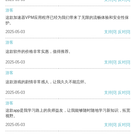
游客
这款加速器VPM应用程序已经为我们带来了无限的流畅体验和安全性保
护。
2025-05-03
支持
[0]
反对
[0]
游客
这款软件的价格非常实惠，值得推荐。
2025-05-03
支持
[0]
反对
[0]
游客
这款游戏的剧情非常感人，让我久久不能忘怀。
2025-05-03
支持
[0]
反对
[0]
游客
这款app是我学习路上的良师益友，让我能够随时随地学习新知识，拓宽
视野。
2025-05-03
支持
[0]
反对
[0]