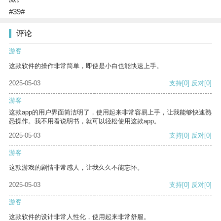
#39#
评论
游客
这款软件的操作非常简单，即使是小白也能快速上手。
2025-05-03
支持
[0]
反对
[0]
游客
这款app的用户界面简洁明了，使用起来非常容易上手，让我能够快速熟
悉操作。我不用看说明书，就可以轻松使用这款app。
2025-05-03
支持
[0]
反对
[0]
游客
这款游戏的剧情非常感人，让我久久不能忘怀。
2025-05-03
支持
[0]
反对
[0]
游客
这款软件的设计非常人性化，使用起来非常舒服。