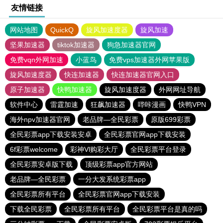
友情链接
网站地图
QuickQ
旋风加速度器
旋风加速
坚果加速器
tiktok加速器
狗急加速器官网
免费vqn外网加速
小蓝鸟
免费vps加速器外网苹果版
旋风加速度器
快连加速器
快连加速器官网入口
原子加速器
快鸭加速器
旋风加速度器
外网网址导航
软件中心
雷霆加速
狂飙加速器
哔咔漫画
快鸭VPN
海外npv加速器官网
老品牌—全民彩票
原版699彩票
全民彩票app下载安装安卓
全民彩票官网app下载安装
6f彩票welcome
彩神Vl购彩大厅
全民彩票平台登录
全民彩票安卓版下载
顶级彩票app官方网站
老品牌—全民彩票
一分大发系统彩票app
全民彩票所有平台
全民彩票官网app下载安装
下载全民彩票
全民彩票所有平台
全民彩票平台是真的吗