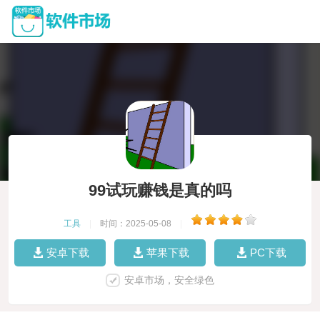
99试玩赚钱是真的吗
工具
|
时间：2025-05-08
|
安卓下载
苹果下载
PC下载
安卓市场，安全绿色