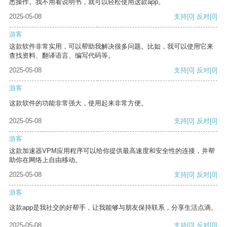
悉操作。我不用看说明书，就可以轻松使用这款app。
2025-05-08
支持
[0]
反对
[0]
游客
这款软件非常实用，可以帮助我解决很多问题。比如，我可以使用它来
查找资料、翻译语言、编写代码等。
2025-05-08
支持
[0]
反对
[0]
游客
这款软件的功能非常强大，使用起来非常方便。
2025-05-08
支持
[0]
反对
[0]
游客
这款加速器VPM应用程序可以给你提供最高速度和安全性的连接，并帮
助你在网络上自由移动。
2025-05-08
支持
[0]
反对
[0]
游客
这款app是我社交的好帮手，让我能够与朋友保持联系，分享生活点滴。
2025-05-08
支持
[0]
反对
[0]