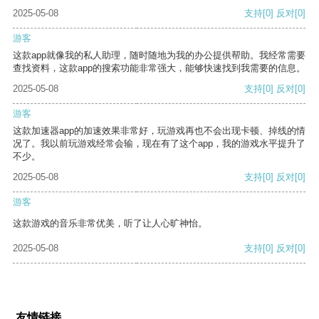
2025-05-08
支持
[0]
反对
[0]
游客
这款app就像我的私人助理，随时随地为我的办公提供帮助。我经常需要
查找资料，这款app的搜索功能非常强大，能够快速找到我需要的信息。
2025-05-08
支持
[0]
反对
[0]
游客
这款加速器app的加速效果非常好，玩游戏再也不会出现卡顿、掉线的情
况了。我以前玩游戏经常会输，现在有了这个app，我的游戏水平提升了
不少。
2025-05-08
支持
[0]
反对
[0]
游客
这款游戏的音乐非常优美，听了让人心旷神怡。
2025-05-08
支持
[0]
反对
[0]
友情链接