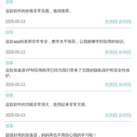
游客
这款软件的价格非常实惠，值得推荐。
2025-05-13
支持
[0]
反对
[0]
游客
这款app的老师非常专业，教学水平很高，让我能够学到实用的知识。
2025-05-13
支持
[0]
反对
[0]
游客
这款加速器VPM应用程序已经为我们带来了无限的隐私保护和安全性保
护。
2025-05-13
支持
[0]
反对
[0]
游客
这款软件的功能非常强大，使用起来非常方便。
2025-05-13
支持
[0]
反对
[0]
游客
超级好用的加速器，妈妈再也不用担心我的学习啦！