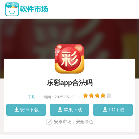
乐彩app合法吗
工具
|
时间：2025-05-13
|
安卓下载
苹果下载
PC下载
安卓市场，安全绿色