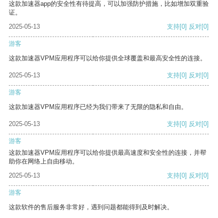
这款加速器app的安全性有待提高，可以加强防护措施，比如增加双重验
证。
2025-05-13
支持
[0]
反对
[0]
游客
这款加速器VPM应用程序可以给你提供全球覆盖和最高安全性的连接。
2025-05-13
支持
[0]
反对
[0]
游客
这款加速器VPM应用程序已经为我们带来了无限的隐私和自由。
2025-05-13
支持
[0]
反对
[0]
游客
这款加速器VPM应用程序可以给你提供最高速度和安全性的连接，并帮
助你在网络上自由移动。
2025-05-13
支持
[0]
反对
[0]
游客
这款软件的售后服务非常好，遇到问题都能得到及时解决。