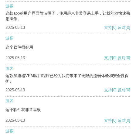
游客
这款app的用户界面简洁明了，使用起来非常容易上手，让我能够快速熟
悉操作。
2025-05-13
支持
[0]
反对
[0]
游客
这个软件很好用
2025-05-13
支持
[0]
反对
[0]
游客
这款加速器VPM应用程序已经为我们带来了无限的流畅体验和安全性保
护。
2025-05-13
支持
[0]
反对
[0]
游客
这个软件我非常喜欢
2025-05-13
支持
[0]
反对
[0]
游客