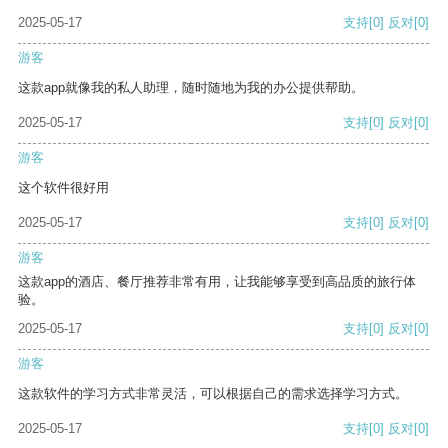
2025-05-17
支持
[0]
反对
[0]
游客
这款app就像我的私人助理，随时随地为我的办公提供帮助。
2025-05-17
支持
[0]
反对
[0]
游客
这个软件很好用
2025-05-17
支持
[0]
反对
[0]
游客
这款app的酒店、餐厅推荐非常有用，让我能够享受到高品质的旅行体
验。
2025-05-17
支持
[0]
反对
[0]
游客
这款软件的学习方式非常灵活，可以根据自己的需求选择学习方式。
2025-05-17
支持
[0]
反对
[0]