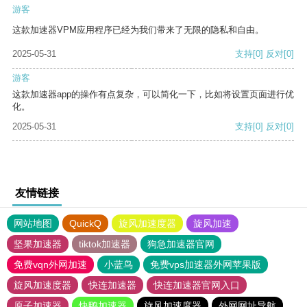
游客
这款加速器VPM应用程序已经为我们带来了无限的隐私和自由。
2025-05-31
支持
[0]
反对
[0]
游客
这款加速器app的操作有点复杂，可以简化一下，比如将设置页面进行优
化。
2025-05-31
支持
[0]
反对
[0]
友情链接
网站地图
QuickQ
旋风加速度器
旋风加速
坚果加速器
tiktok加速器
狗急加速器官网
免费vqn外网加速
小蓝鸟
免费vps加速器外网苹果版
旋风加速度器
快连加速器
快连加速器官网入口
原子加速器
快鸭加速器
旋风加速度器
外网网址导航