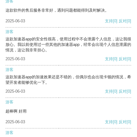
游客
这款软件的售后服务非常好，遇到问题都能得到及时解决。
2025-06-03
支持
[0]
反对
[0]
游客
这款加速器app的安全性很高，使用过程中不会泄露个人信息，这让我很
放心。我以前使用过一些其他的加速器app，经常会出现个人信息泄露的
情况，这让我非常担心。
2025-06-03
支持
[0]
反对
[0]
游客
这款加速器app的加速效果还是不错的，但偶尔也会出现卡顿的情况，希
望开发者能够优化一下。
2025-06-03
支持
[0]
反对
[0]
游客
超棒啊 好用
2025-06-03
支持
[0]
反对
[0]
游客