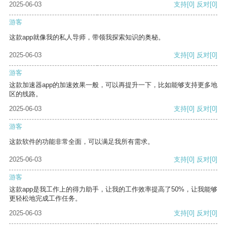
2025-06-03
支持
[0]
反对
[0]
游客
这款app就像我的私人导师，带领我探索知识的奥秘。
2025-06-03
支持
[0]
反对
[0]
游客
这款加速器app的加速效果一般，可以再提升一下，比如能够支持更多地
区的线路。
2025-06-03
支持
[0]
反对
[0]
游客
这款软件的功能非常全面，可以满足我所有需求。
2025-06-03
支持
[0]
反对
[0]
游客
这款app是我工作上的得力助手，让我的工作效率提高了50%，让我能够
更轻松地完成工作任务。
2025-06-03
支持
[0]
反对
[0]