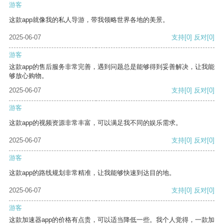
游客
这款app就像我的私人导游，带我领略世界各地的美景。
2025-06-07
支持
[0]
反对
[0]
游客
这款app的售后服务非常完善，遇到问题总是能够得到妥善解决，让我能
够放心购物。
2025-06-07
支持
[0]
反对
[0]
游客
这款app的视频资源非常丰富，可以满足我不同的娱乐需求。
2025-06-07
支持
[0]
反对
[0]
游客
这款app的路线规划非常精准，让我能够快速到达目的地。
2025-06-07
支持
[0]
反对
[0]
游客
这款加速器app的价格有点贵，可以适当降低一些。我个人觉得，一款加