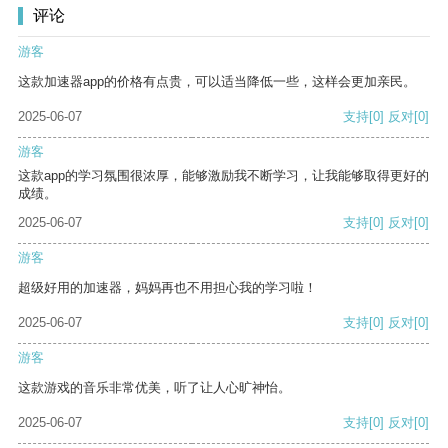
评论
游客
这款加速器app的价格有点贵，可以适当降低一些，这样会更加亲民。
2025-06-07
支持
[0]
反对
[0]
游客
这款app的学习氛围很浓厚，能够激励我不断学习，让我能够取得更好的
成绩。
2025-06-07
支持
[0]
反对
[0]
游客
超级好用的加速器，妈妈再也不用担心我的学习啦！
2025-06-07
支持
[0]
反对
[0]
游客
这款游戏的音乐非常优美，听了让人心旷神怡。
2025-06-07
支持
[0]
反对
[0]