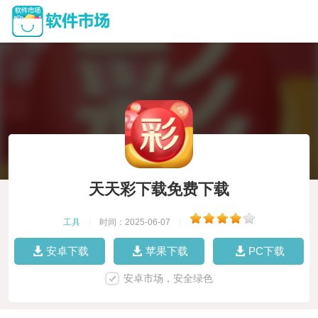
天天彩下载免费下载
工具
|
时间：2025-06-07
|
安卓下载
苹果下载
PC下载
安卓市场，安全绿色