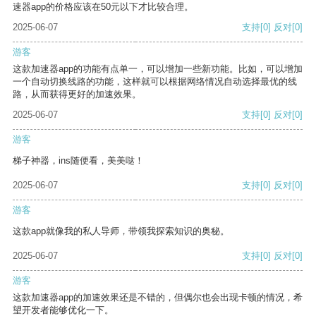
速器app的价格应该在50元以下才比较合理。
2025-06-07
支持
[0]
反对
[0]
游客
这款加速器app的功能有点单一，可以增加一些新功能。比如，可以增加
一个自动切换线路的功能，这样就可以根据网络情况自动选择最优的线
路，从而获得更好的加速效果。
2025-06-07
支持
[0]
反对
[0]
游客
梯子神器，ins随便看，美美哒！
2025-06-07
支持
[0]
反对
[0]
游客
这款app就像我的私人导师，带领我探索知识的奥秘。
2025-06-07
支持
[0]
反对
[0]
游客
这款加速器app的加速效果还是不错的，但偶尔也会出现卡顿的情况，希
望开发者能够优化一下。