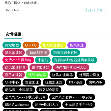
助你在网络上自由移动。
2025-06-22
支持
[0]
反对
[0]
友情链接
网站地图
QuickQ
旋风加速度器
旋风加速
坚果加速器
tiktok加速器
狗急加速器官网
免费vqn外网加速
小蓝鸟
免费vps加速器外网苹果版
旋风加速度器
快连加速器
快连加速器官网入口
原子加速器
快鸭加速器
旋风加速度器
外网网址导航
软件中心
雷霆加速
狂飙加速器
哔咔漫画
快鸭VPN
老品牌—全民彩票
原版699彩票
全民彩票app下载安装安卓
全民彩票官网app下载安装
6f彩票welcome
彩神Vl购彩大厅
全民彩票平台登录