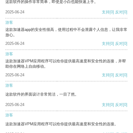
这款软件的操作非常简单，即使是小白也能快速上手。
2025-06-24
支持
[0]
反对
[0]
游客
这款加速器app的安全性很高，使用过程中不会泄露个人信息，让我非常
放心。
2025-06-24
支持
[0]
反对
[0]
游客
这款加速器VPM应用程序可以给你提供最高速度和安全性的连接，并帮
助你在网络上自由移动。
2025-06-24
支持
[0]
反对
[0]
游客
这款软件的界面设计非常简洁，一目了然。
2025-06-24
支持
[0]
反对
[0]
游客
这款加速器VPM应用程序可以给你提供最高速度和安全性的连接。