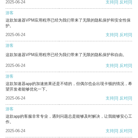
2025-06-24
支持
[0]
反对
[0]
游客
这款加速器VPM应用程序已经为我们带来了无限的隐私保护和安全性保
护。
2025-06-24
支持
[0]
反对
[0]
游客
这款加速器VPM应用程序已经为我们带来了无限的隐私保护和自由。
2025-06-24
支持
[0]
反对
[0]
游客
这款加速器app的加速效果还是不错的，但偶尔也会出现卡顿的情况，希
望开发者能够优化一下。
2025-06-24
支持
[0]
反对
[0]
游客
这款app的客服非常专业，遇到问题总是能够及时解决，让我能够安心工
作。
2025-06-24
支持
[0]
反对
[0]