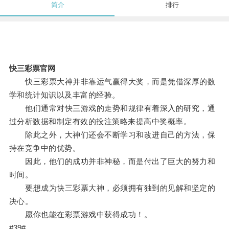
简介
排行
快三彩票官网
快三彩票大神并非靠运气赢得大奖，而是凭借深厚的数
学和统计知识以及丰富的经验。
他们通常对快三游戏的走势和规律有着深入的研究，通
过分析数据和制定有效的投注策略来提高中奖概率。
除此之外，大神们还会不断学习和改进自己的方法，保
持在竞争中的优势。
因此，他们的成功并非神秘，而是付出了巨大的努力和
时间。
要想成为快三彩票大神，必须拥有独到的见解和坚定的
决心。
愿你也能在彩票游戏中获得成功！。
#39#