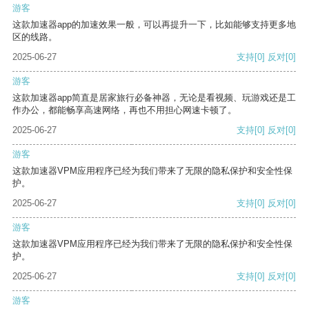
游客
这款加速器app的加速效果一般，可以再提升一下，比如能够支持更多地
区的线路。
2025-06-27
支持
[0]
反对
[0]
游客
这款加速器app简直是居家旅行必备神器，无论是看视频、玩游戏还是工
作办公，都能畅享高速网络，再也不用担心网速卡顿了。
2025-06-27
支持
[0]
反对
[0]
游客
这款加速器VPM应用程序已经为我们带来了无限的隐私保护和安全性保
护。
2025-06-27
支持
[0]
反对
[0]
游客
这款加速器VPM应用程序已经为我们带来了无限的隐私保护和安全性保
护。
2025-06-27
支持
[0]
反对
[0]
游客