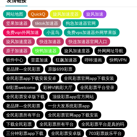
友情链接
网站地图
QuickQ
旋风加速度器
旋风加速
坚果加速器
tiktok加速器
狗急加速器官网
免费vqn外网加速
小蓝鸟
免费vps加速器外网苹果版
旋风加速度器
快连加速器
快连加速器官网入口
原子加速器
快鸭加速器
旋风加速度器
外网网址导航
软件中心
雷霆加速
狂飙加速器
哔咔漫画
快鸭VPN
老品牌—全民彩票
原版699彩票
全民彩票app下载安装安卓
全民彩票官网app下载安装
6f彩票welcome
彩神Vl购彩大厅
全民彩票平台登录
全民彩票安卓版下载
顶级彩票app官方网站
老品牌—全民彩票
一分大发系统彩票app
全民彩票所有平台
全民彩票官网app下载安装
下载全民彩票
全民彩票所有平台
全民彩票平台是真的吗
三分钟彩票app下载
全民彩票安卓版
703彩票娱乐平台