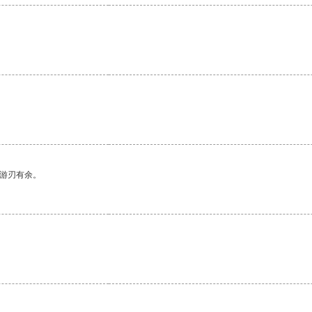
中游刃有余。