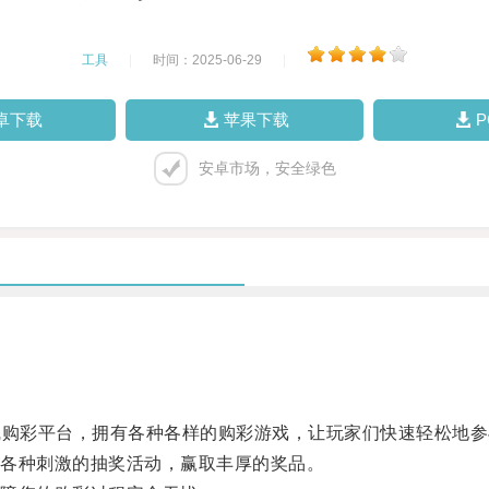
工具
|
时间：2025-06-29
|
卓下载
苹果下载
安卓市场，安全绿色
线购彩平台，拥有各种各样的购彩游戏，让玩家们快速轻松地
各种刺激的抽奖活动，赢取丰厚的奖品。