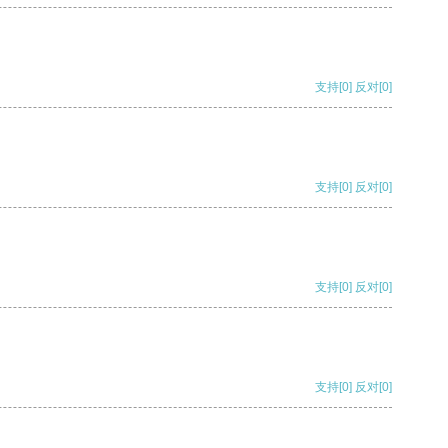
支持
[0]
反对
[0]
支持
[0]
反对
[0]
支持
[0]
反对
[0]
支持
[0]
反对
[0]