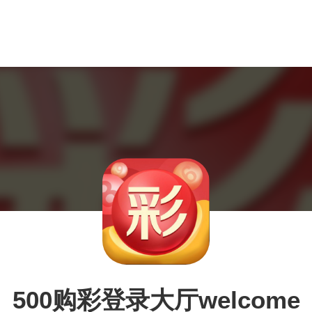
500购彩登录大厅welcome