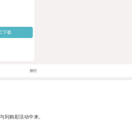
PC下载
排行
参与到购彩活动中来。