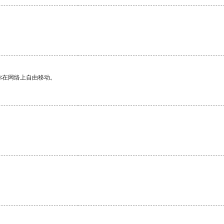
你在网络上自由移动。