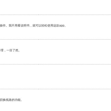
操作。我不用看说明书，就可以轻松使用这款app。
合理，一目了然。
动切换线路的功能。