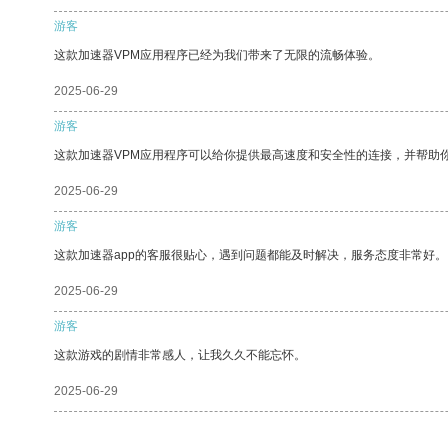
游客
这款加速器VPM应用程序已经为我们带来了无限的流畅体验。
2025-06-29
游客
这款加速器VPM应用程序可以给你提供最高速度和安全性的连接，并帮助
2025-06-29
游客
这款加速器app的客服很贴心，遇到问题都能及时解决，服务态度非常好。
2025-06-29
游客
这款游戏的剧情非常感人，让我久久不能忘怀。
2025-06-29