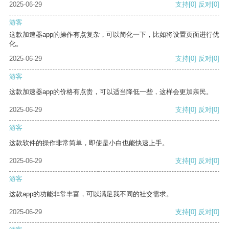
2025-06-29
支持
[0]
反对
[0]
游客
这款加速器app的操作有点复杂，可以简化一下，比如将设置页面进行优
化。
2025-06-29
支持
[0]
反对
[0]
游客
这款加速器app的价格有点贵，可以适当降低一些，这样会更加亲民。
2025-06-29
支持
[0]
反对
[0]
游客
这款软件的操作非常简单，即使是小白也能快速上手。
2025-06-29
支持
[0]
反对
[0]
游客
这款app的功能非常丰富，可以满足我不同的社交需求。
2025-06-29
支持
[0]
反对
[0]