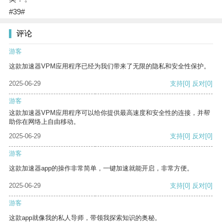
#39#
评论
游客
这款加速器VPM应用程序已经为我们带来了无限的隐私和安全性保护。
2025-06-29
支持
[0]
反对
[0]
游客
这款加速器VPM应用程序可以给你提供最高速度和安全性的连接，并帮
助你在网络上自由移动。
2025-06-29
支持
[0]
反对
[0]
游客
这款加速器app的操作非常简单，一键加速就能开启，非常方便。
2025-06-29
支持
[0]
反对
[0]
游客
这款app就像我的私人导师，带领我探索知识的奥秘。