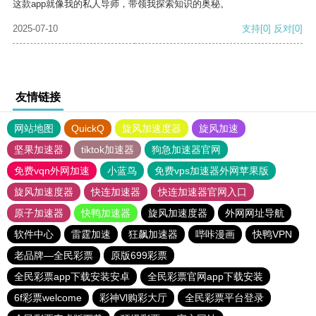
这款app就像我的私人导师，带领我探索知识的奥秘。
2025-07-10
支持
[0]
反对
[0]
友情链接
网站地图
QuickQ
旋风加速度器
旋风加速
坚果加速器
tiktok加速器
狗急加速器官网
免费vqn外网加速
小蓝鸟
免费vps加速器外网苹果版
旋风加速度器
快连加速器
快连加速器官网入口
原子加速器
快鸭加速器
旋风加速度器
外网网址导航
软件中心
雷霆加速
狂飙加速器
哔咔漫画
快鸭VPN
老品牌—全民彩票
原版699彩票
全民彩票app下载安装安卓
全民彩票官网app下载安装
6f彩票welcome
彩神Vl购彩大厅
全民彩票平台登录