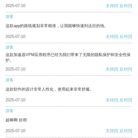
2025-07-10
支持
[0]
反对
[0]
游客
这款app的路线规划非常精准，让我能够快速到达目的地。
2025-07-10
支持
[0]
反对
[0]
游客
这款加速器VPM应用程序已经为我们带来了无限的隐私保护和安全性保
护。
2025-07-10
支持
[0]
反对
[0]
游客
这款软件的设计非常人性化，使用起来非常舒服。
2025-07-10
支持
[0]
反对
[0]
游客
超棒啊 好用
2025-07-10
支持
[0]
反对
[0]