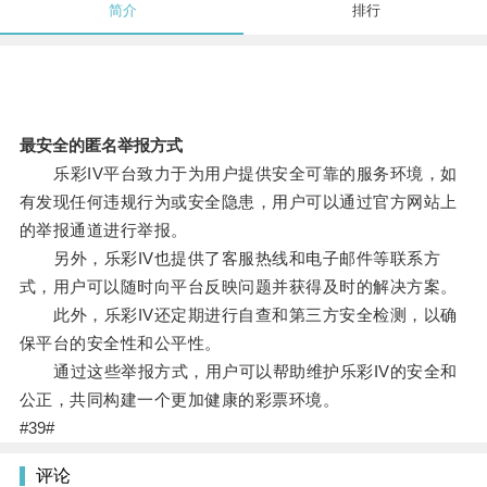
简介
排行
最安全的匿名举报方式
乐彩IV平台致力于为用户提供安全可靠的服务环境，如
有发现任何违规行为或安全隐患，用户可以通过官方网站上
的举报通道进行举报。
另外，乐彩IV也提供了客服热线和电子邮件等联系方
式，用户可以随时向平台反映问题并获得及时的解决方案。
此外，乐彩IV还定期进行自查和第三方安全检测，以确
保平台的安全性和公平性。
通过这些举报方式，用户可以帮助维护乐彩IV的安全和
公正，共同构建一个更加健康的彩票环境。
#39#
评论