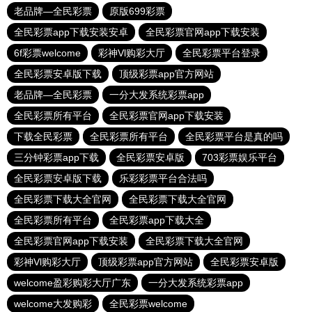
老品牌—全民彩票
原版699彩票
全民彩票app下载安装安卓
全民彩票官网app下载安装
6f彩票welcome
彩神Vl购彩大厅
全民彩票平台登录
全民彩票安卓版下载
顶级彩票app官方网站
老品牌—全民彩票
一分大发系统彩票app
全民彩票所有平台
全民彩票官网app下载安装
下载全民彩票
全民彩票所有平台
全民彩票平台是真的吗
三分钟彩票app下载
全民彩票安卓版
703彩票娱乐平台
全民彩票安卓版下载
乐彩彩票平台合法吗
全民彩票下载大全官网
全民彩票下载大全官网
全民彩票所有平台
全民彩票app下载大全
全民彩票官网app下载安装
全民彩票下载大全官网
彩神Vl购彩大厅
顶级彩票app官方网站
全民彩票安卓版
welcome盈彩购彩大厅广东
一分大发系统彩票app
welcome大发购彩
全民彩票welcome