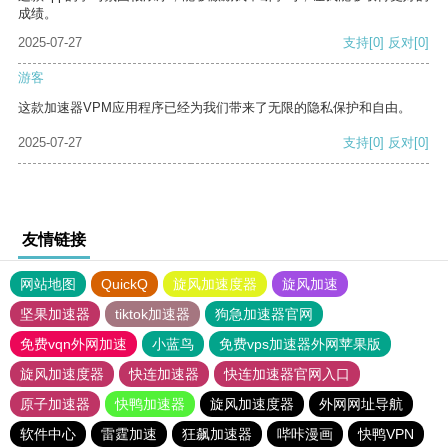
成绩。
2025-07-27
支持
[0]
反对
[0]
游客
这款加速器VPM应用程序已经为我们带来了无限的隐私保护和自由。
2025-07-27
支持
[0]
反对
[0]
友情链接
网站地图
QuickQ
旋风加速度器
旋风加速
坚果加速器
tiktok加速器
狗急加速器官网
免费vqn外网加速
小蓝鸟
免费vps加速器外网苹果版
旋风加速度器
快连加速器
快连加速器官网入口
原子加速器
快鸭加速器
旋风加速度器
外网网址导航
软件中心
雷霆加速
狂飙加速器
哔咔漫画
快鸭VPN