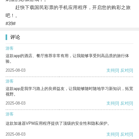
赶快下载国民彩票的手机应用程序，开启您的购彩之旅
吧！。
#39#
评论
游客
这款app的酒店、餐厅推荐非常有用，让我能够享受到高品质的旅行体
验。
2025-08-03
支持
[0]
反对
[0]
游客
这款app是我学习路上的良师益友，让我能够随时随地学习新知识，拓宽
视野。
2025-08-03
支持
[0]
反对
[0]
游客
这款加速器VPM应用程序提供了顶级的安全性和隐私保护。
2025-08-03
支持
[0]
反对
[0]