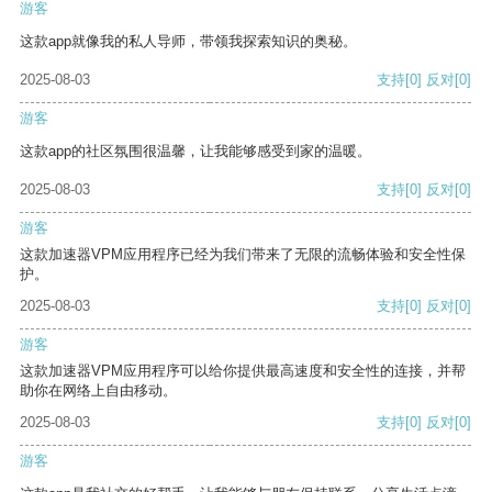
游客
这款app就像我的私人导师，带领我探索知识的奥秘。
2025-08-03
支持
[0]
反对
[0]
游客
这款app的社区氛围很温馨，让我能够感受到家的温暖。
2025-08-03
支持
[0]
反对
[0]
游客
这款加速器VPM应用程序已经为我们带来了无限的流畅体验和安全性保
护。
2025-08-03
支持
[0]
反对
[0]
游客
这款加速器VPM应用程序可以给你提供最高速度和安全性的连接，并帮
助你在网络上自由移动。
2025-08-03
支持
[0]
反对
[0]
游客