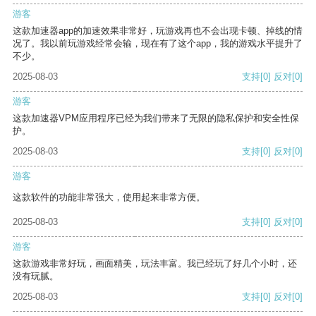
游客
这款加速器app的加速效果非常好，玩游戏再也不会出现卡顿、掉线的情
况了。我以前玩游戏经常会输，现在有了这个app，我的游戏水平提升了
不少。
2025-08-03
支持
[0]
反对
[0]
游客
这款加速器VPM应用程序已经为我们带来了无限的隐私保护和安全性保
护。
2025-08-03
支持
[0]
反对
[0]
游客
这款软件的功能非常强大，使用起来非常方便。
2025-08-03
支持
[0]
反对
[0]
游客
这款游戏非常好玩，画面精美，玩法丰富。我已经玩了好几个小时，还
没有玩腻。
2025-08-03
支持
[0]
反对
[0]