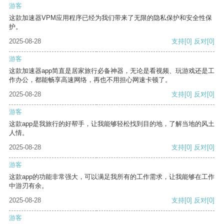
游客
这款加速器VPM应用程序已经为我们带来了无限的隐私保护和安全性保
护。
2025-08-28
支持
[0]
反对
[0]
游客
这款加速器app简直是居家旅行必备神器，无论是看视频、玩游戏还是工
作办公，都能畅享高速网络，再也不用担心网速卡顿了。
2025-08-28
支持
[0]
反对
[0]
游客
这款app是我旅行的好帮手，让我能够轻松找到目的地，了解当地的风土
人情。
2025-08-28
支持
[0]
反对
[0]
游客
这款app的功能非常强大，可以满足我所有的工作需求，让我能够在工作
中游刃有余。
2025-08-28
支持
[0]
反对
[0]
游客