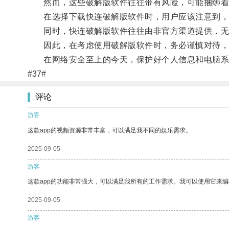
然而，这些破解版软件往往带有风险，可能捆绑着
在选择下载快连破解版软件时，用户应该注意到，
同时，快连破解版软件往往由非官方渠道提供，无
因此，在考虑使用破解版软件时，务必谨慎对待，
在网络安全至上的今天，保护好个人信息和电脑系
#37#
评论
游客
这款app的视频资源非常丰富，可以满足我不同的娱乐需求。
2025-09-05
游客
这款app的功能非常强大，可以满足我所有的工作需求。我可以使用它来
2025-09-05
游客