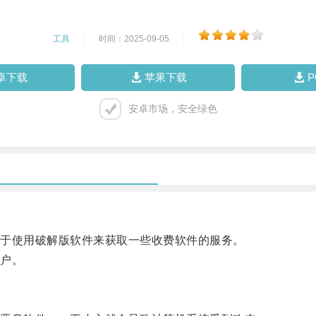
工具
|
时间：2025-09-05
|
卓下载
苹果下载
安卓市场，安全绿色
于使用破解版软件来获取一些收费软件的服务。
户。