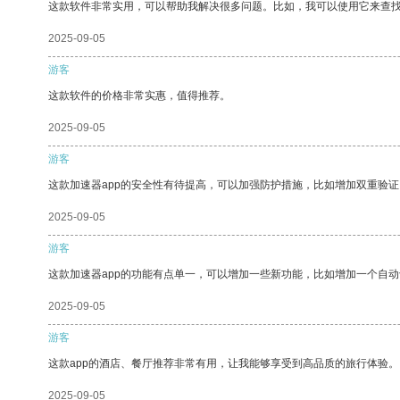
这款软件非常实用，可以帮助我解决很多问题。比如，我可以使用它来查
2025-09-05
游客
这款软件的价格非常实惠，值得推荐。
2025-09-05
游客
这款加速器app的安全性有待提高，可以加强防护措施，比如增加双重验证
2025-09-05
游客
这款加速器app的功能有点单一，可以增加一些新功能，比如增加一个自
2025-09-05
游客
这款app的酒店、餐厅推荐非常有用，让我能够享受到高品质的旅行体验。
2025-09-05