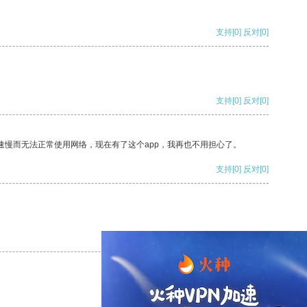
支持
[0]
反对
[0]
支持
[0]
反对
[0]
速慢而无法正常使用网络，现在有了这个app，我再也不用担心了。
支持
[0]
反对
[0]
支持
[0]
反对
[0]
支持
[0]
反对
[0]