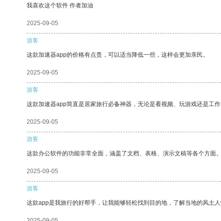
我喜欢这个软件 作者加油
2025-09-05
游客
这款加速器app的价格有点贵，可以适当降低一些，这样会更加亲民。
2025-09-05
游客
这款加速器app简直是居家旅行必备神器，无论是看视频、玩游戏还是工
2025-09-05
游客
这款办公软件的功能非常全面，涵盖了文档、表格、演示文稿等各个方面
2025-09-05
游客
这款app是我旅行的好帮手，让我能够轻松找到目的地，了解当地的风土人
2025-09-05