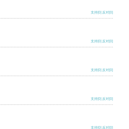
支持
[0]
反对
[0]
支持
[0]
反对
[0]
支持
[0]
反对
[0]
支持
[0]
反对
[0]
支持
[0]
反对
[0]