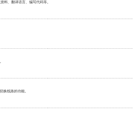
找资料、翻译语言、编写代码等。
。
动切换线路的功能。