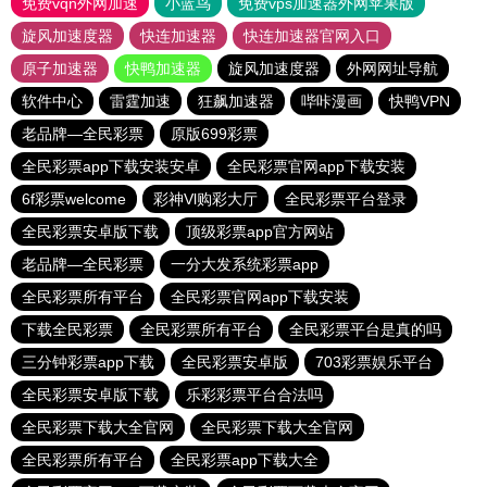
免费vqn外网加速
小蓝鸟
免费vps加速器外网苹果版
旋风加速度器
快连加速器
快连加速器官网入口
原子加速器
快鸭加速器
旋风加速度器
外网网址导航
软件中心
雷霆加速
狂飙加速器
哔咔漫画
快鸭VPN
老品牌—全民彩票
原版699彩票
全民彩票app下载安装安卓
全民彩票官网app下载安装
6f彩票welcome
彩神Vl购彩大厅
全民彩票平台登录
全民彩票安卓版下载
顶级彩票app官方网站
老品牌—全民彩票
一分大发系统彩票app
全民彩票所有平台
全民彩票官网app下载安装
下载全民彩票
全民彩票所有平台
全民彩票平台是真的吗
三分钟彩票app下载
全民彩票安卓版
703彩票娱乐平台
全民彩票安卓版下载
乐彩彩票平台合法吗
全民彩票下载大全官网
全民彩票下载大全官网
全民彩票所有平台
全民彩票app下载大全