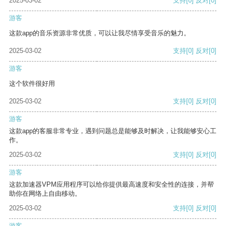
2025-03-02
支持
[0]
反对
[0]
游客
这款app的音乐资源非常优质，可以让我尽情享受音乐的魅力。
2025-03-02
支持
[0]
反对
[0]
游客
这个软件很好用
2025-03-02
支持
[0]
反对
[0]
游客
这款app的客服非常专业，遇到问题总是能够及时解决，让我能够安心工
作。
2025-03-02
支持
[0]
反对
[0]
游客
这款加速器VPM应用程序可以给你提供最高速度和安全性的连接，并帮
助你在网络上自由移动。
2025-03-02
支持
[0]
反对
[0]
游客