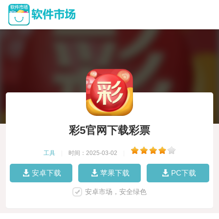
彩5官网下载彩票
工具
|
时间：2025-03-02
|
安卓下载
苹果下载
PC下载
安卓市场，安全绿色