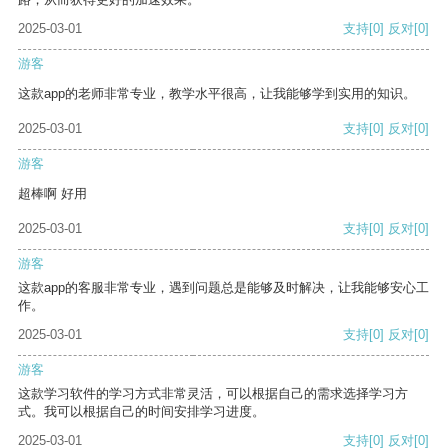
2025-03-01
支持
[0]
反对
[0]
游客
这款app的老师非常专业，教学水平很高，让我能够学到实用的知识。
2025-03-01
支持
[0]
反对
[0]
游客
超棒啊 好用
2025-03-01
支持
[0]
反对
[0]
游客
这款app的客服非常专业，遇到问题总是能够及时解决，让我能够安心工
作。
2025-03-01
支持
[0]
反对
[0]
游客
这款学习软件的学习方式非常灵活，可以根据自己的需求选择学习方
式。我可以根据自己的时间安排学习进度。
2025-03-01
支持
[0]
反对
[0]