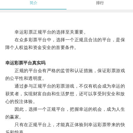
简介
排行
幸运彩票正规平台的选择至关重要。
在众多彩票平台中，选择一个正规且合法的平台，是保
障个人权益和资金安全的首要条件。
幸运彩票平台真实吗
正规的平台会有严格的监管和认证措施，保证彩票游戏
的公平性和透明度。
通过参与正规平台的彩票游戏，不仅有机会成为幸运的
获奖者，实现财富自由和生活梦想，还可以享受到安全和放
心的投注体验。
因此，选择一个正规平台，把握幸运的机会，成为人生
的赢家。
只有在正规平台上，才能真正体验到幸运彩票带来的快
乐和惊喜。