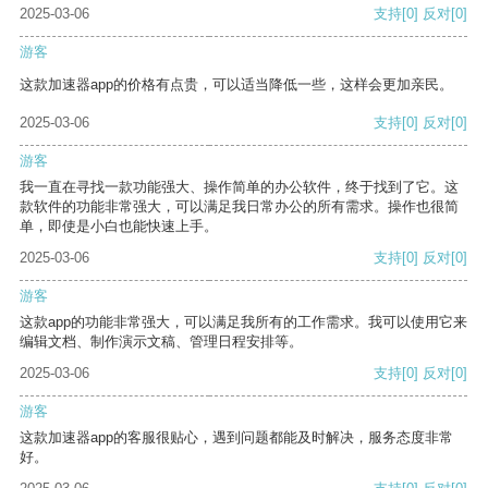
2025-03-06
支持
[0]
反对
[0]
游客
这款加速器app的价格有点贵，可以适当降低一些，这样会更加亲民。
2025-03-06
支持
[0]
反对
[0]
游客
我一直在寻找一款功能强大、操作简单的办公软件，终于找到了它。这
款软件的功能非常强大，可以满足我日常办公的所有需求。操作也很简
单，即使是小白也能快速上手。
2025-03-06
支持
[0]
反对
[0]
游客
这款app的功能非常强大，可以满足我所有的工作需求。我可以使用它来
编辑文档、制作演示文稿、管理日程安排等。
2025-03-06
支持
[0]
反对
[0]
游客
这款加速器app的客服很贴心，遇到问题都能及时解决，服务态度非常
好。