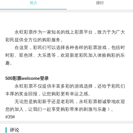
简介
排行
永旺彩票作为一家知名的线上彩票平台，致力于为广大
彩民提供全方位的购彩服务。
在这里，彩民们可以选择各种各样的彩票游戏，包括时
时彩、双色球、大乐透等，欢迎新老彩民加入体验购彩的乐
趣。
500彩票welcome登录
永旺彩票不仅提供丰富多彩的游戏选择，还给予彩民们
丰厚的奖金回报，让您购彩更有幸运之感。
无论您是购彩新手还是老彩民，永旺彩票都诚挚地欢迎
您的加入，让我们一起享受购彩带来的刺激与乐趣！。
#39#
评论