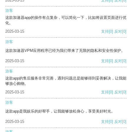
2025-03-15
支持
[0]
反对
[0]
游客
这款加速器app的操作有点复杂，可以简化一下，比如将设置页面进行优
化。
2025-03-15
支持
[0]
反对
[0]
游客
这款加速器VPM应用程序已经为我们带来了无限的隐私和安全性保护。
2025-03-15
支持
[0]
反对
[0]
游客
这款app的售后服务非常完善，遇到问题总是能够得到妥善解决，让我能
够放心购物。
2025-03-15
支持
[0]
反对
[0]
游客
这款app是我娱乐的好帮手，让我能够放松身心，享受美好时光。
2025-03-15
支持
[0]
反对
[0]
游客