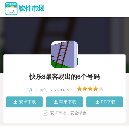
快乐8最容易出的6个号码
工具
|
时间：2025-03-15
|
安卓下载
苹果下载
PC下载
安卓市场，安全绿色