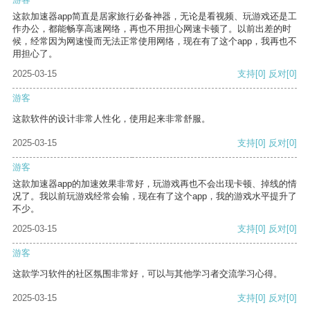
这款加速器app简直是居家旅行必备神器，无论是看视频、玩游戏还是工
作办公，都能畅享高速网络，再也不用担心网速卡顿了。以前出差的时
候，经常因为网速慢而无法正常使用网络，现在有了这个app，我再也不
用担心了。
2025-03-15
支持
[0]
反对
[0]
游客
这款软件的设计非常人性化，使用起来非常舒服。
2025-03-15
支持
[0]
反对
[0]
游客
这款加速器app的加速效果非常好，玩游戏再也不会出现卡顿、掉线的情
况了。我以前玩游戏经常会输，现在有了这个app，我的游戏水平提升了
不少。
2025-03-15
支持
[0]
反对
[0]
游客
这款学习软件的社区氛围非常好，可以与其他学习者交流学习心得。
2025-03-15
支持
[0]
反对
[0]