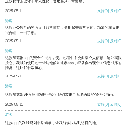
这款软件的设计非常人性化，使用起来非常舒服。
2025-05-11
支持
[0]
反对
[0]
游客
这款办公软件的界面设计非常简洁，使用起来非常方便。功能的布局也
很合理，一目了然。
2025-05-11
支持
[0]
反对
[0]
游客
这款加速器app的安全性很高，使用过程中不会泄露个人信息，这让我很
放心。我以前使用过一些其他的加速器app，经常会出现个人信息泄露的
情况，这让我非常担心。
2025-05-11
支持
[0]
反对
[0]
游客
这款加速器VPM应用程序已经为我们带来了无限的隐私保护和自由。
2025-05-11
支持
[0]
反对
[0]
游客
这款app的路线规划非常精准，让我能够快速到达目的地。