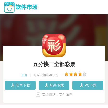
五分快三全部彩票
工具
|
时间：2025-05-11
|
安卓下载
苹果下载
PC下载
安卓市场，安全绿色