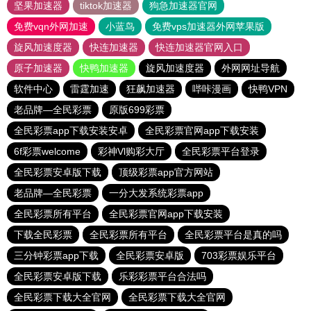
坚果加速器
tiktok加速器
狗急加速器官网
免费vqn外网加速
小蓝鸟
免费vps加速器外网苹果版
旋风加速度器
快连加速器
快连加速器官网入口
原子加速器
快鸭加速器
旋风加速度器
外网网址导航
软件中心
雷霆加速
狂飙加速器
哔咔漫画
快鸭VPN
老品牌—全民彩票
原版699彩票
全民彩票app下载安装安卓
全民彩票官网app下载安装
6f彩票welcome
彩神Vl购彩大厅
全民彩票平台登录
全民彩票安卓版下载
顶级彩票app官方网站
老品牌—全民彩票
一分大发系统彩票app
全民彩票所有平台
全民彩票官网app下载安装
下载全民彩票
全民彩票所有平台
全民彩票平台是真的吗
三分钟彩票app下载
全民彩票安卓版
703彩票娱乐平台
全民彩票安卓版下载
乐彩彩票平台合法吗
全民彩票下载大全官网
全民彩票下载大全官网