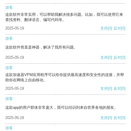
游客
这款软件非常实用，可以帮助我解决很多问题。比如，我可以使用它来
查找资料、翻译语言、编写代码等。
2025-05-19
支持
[0]
反对
[0]
游客
这款软件简直是神器，解决了我所有问题。
2025-05-19
支持
[0]
反对
[0]
游客
这款加速器VPM应用程序可以给你提供最高速度和安全性的连接，并帮
助你在网络上自由移动。
2025-05-19
支持
[0]
反对
[0]
游客
这款app的用户群体非常庞大，我可以结识到来自世界各地的朋友。
2025-05-19
支持
[0]
反对
[0]
游客