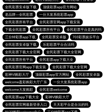
全民彩票安卓版下载
顶级彩票app官方网站
老品牌—全民彩票
一分大发系统彩票app
全民彩票所有平台
全民彩票官网app下载安装
下载全民彩票
全民彩票所有平台
全民彩票平台是真的吗
三分钟彩票app下载
全民彩票安卓版
703彩票娱乐平台
全民彩票安卓版下载
乐彩彩票平台合法吗
全民彩票下载大全官网
全民彩票下载大全官网
全民彩票所有平台
全民彩票app下载大全
全民彩票官网app下载安装
全民彩票下载大全官网
彩神Vl购彩大厅
顶级彩票app官方网站
全民彩票安卓版
welcome盈彩购彩大厅广东
一分大发系统彩票app
welcome大发购彩
全民彩票welcome
全民彩票app下载大全
彩神Vl购彩大厅
全民彩票官网最新登录入口
天天彩平台是合法的吗