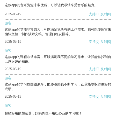
这款app的音乐资源非常优质，可以让我尽情享受音乐的魅力。
2025-05-19
支持
[0]
反对
[0]
游客
这款app的功能非常强大，可以满足我所有的工作需求。我可以使用它来
编辑文档、制作演示文稿、管理日程安排等。
2025-05-19
支持
[0]
反对
[0]
游客
这款app的课程非常丰富，可以满足我不同的学习需求，让我能够找到自
己感兴趣的知识。
2025-05-19
支持
[0]
反对
[0]
游客
这款app的学习氛围很浓厚，能够激励我不断学习，让我能够取得更好的
成绩。
2025-05-19
支持
[0]
反对
[0]
游客
超级好用的加速器，妈妈再也不用担心我的学习啦！