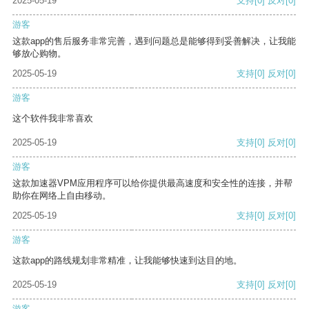
2025-05-19
支持
[0]
反对
[0]
游客
这款app的售后服务非常完善，遇到问题总是能够得到妥善解决，让我能
够放心购物。
2025-05-19
支持
[0]
反对
[0]
游客
这个软件我非常喜欢
2025-05-19
支持
[0]
反对
[0]
游客
这款加速器VPM应用程序可以给你提供最高速度和安全性的连接，并帮
助你在网络上自由移动。
2025-05-19
支持
[0]
反对
[0]
游客
这款app的路线规划非常精准，让我能够快速到达目的地。
2025-05-19
支持
[0]
反对
[0]
游客