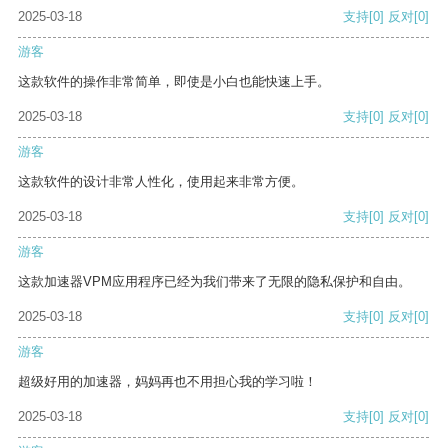
2025-03-18
支持
[0]
反对
[0]
游客
这款软件的操作非常简单，即使是小白也能快速上手。
2025-03-18
支持
[0]
反对
[0]
游客
这款软件的设计非常人性化，使用起来非常方便。
2025-03-18
支持
[0]
反对
[0]
游客
这款加速器VPM应用程序已经为我们带来了无限的隐私保护和自由。
2025-03-18
支持
[0]
反对
[0]
游客
超级好用的加速器，妈妈再也不用担心我的学习啦！
2025-03-18
支持
[0]
反对
[0]