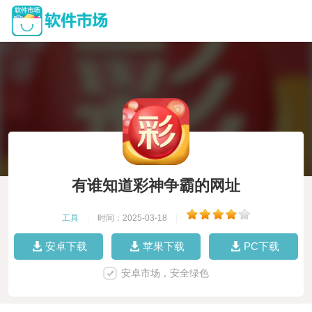
有谁知道彩神争霸的网址
工具
|
时间：2025-03-18
|
安卓下载
苹果下载
PC下载
安卓市场，安全绿色