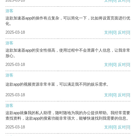
2025-03-18
支持
[0]
反对
[0]
游客
这款加速器app的操作有点复杂，可以简化一下，比如将设置页面进行优
化。
2025-03-18
支持
[0]
反对
[0]
游客
这款加速器app的安全性很高，使用过程中不会泄露个人信息，让我非常
放心。
2025-03-18
支持
[0]
反对
[0]
游客
这款app的视频资源非常丰富，可以满足我不同的娱乐需求。
2025-03-18
支持
[0]
反对
[0]
游客
这款app就像我的私人助理，随时随地为我的办公提供帮助。我经常需要
查找资料，这款app的搜索功能非常强大，能够快速找到我需要的信息。
2025-03-18
支持
[0]
反对
[0]