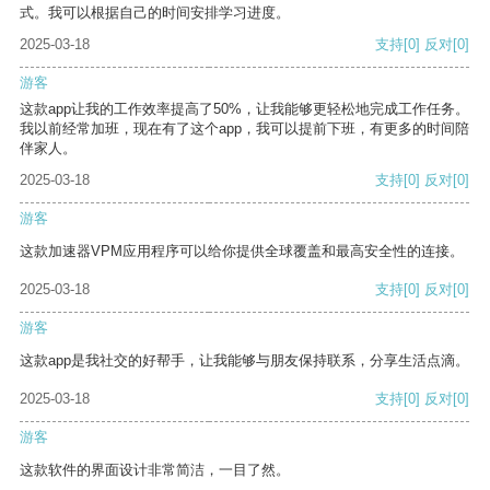
式。我可以根据自己的时间安排学习进度。
2025-03-18
支持
[0]
反对
[0]
游客
这款app让我的工作效率提高了50%，让我能够更轻松地完成工作任务。
我以前经常加班，现在有了这个app，我可以提前下班，有更多的时间陪
伴家人。
2025-03-18
支持
[0]
反对
[0]
游客
这款加速器VPM应用程序可以给你提供全球覆盖和最高安全性的连接。
2025-03-18
支持
[0]
反对
[0]
游客
这款app是我社交的好帮手，让我能够与朋友保持联系，分享生活点滴。
2025-03-18
支持
[0]
反对
[0]
游客
这款软件的界面设计非常简洁，一目了然。