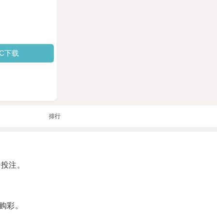
PC下载
排行
行投注。
购彩。