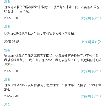
游客
这款办公软件的界面设计非常简洁，使用起来非常方便。功能的布局也
很合理，一目了然。
2025-06-05
支持
[0]
反对
[0]
游客
这款app就像我的私人导师，带领我探索知识的奥秘。
2025-06-05
支持
[0]
反对
[0]
游客
这款app让我的工作效率提高了50%，让我能够更轻松地完成工作任务。
我以前经常加班，现在有了这个app，我可以提前下班，有更多的时间陪
伴家人。
2025-06-05
支持
[0]
反对
[0]
游客
这款加速器app的安全性很高，使用过程中不会泄露个人信息，让我非常
放心。
2025-06-05
支持
[0]
反对
[0]
游客