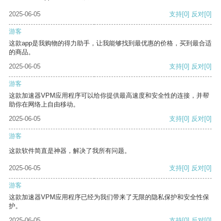
2025-06-05
支持
[0]
反对
[0]
游客
这款app是我购物的得力助手，让我能够找到最优惠的价格，买到最合适
的商品。
2025-06-05
支持
[0]
反对
[0]
游客
这款加速器VPM应用程序可以给你提供最高速度和安全性的连接，并帮
助你在网络上自由移动。
2025-06-05
支持
[0]
反对
[0]
游客
这款软件简直是神器，解决了我所有问题。
2025-06-05
支持
[0]
反对
[0]
游客
这款加速器VPM应用程序已经为我们带来了无限的隐私保护和安全性保
护。
2025-06-05
支持
[0]
反对
[0]