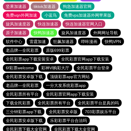
坚果加速器
tiktok加速器
狗急加速器官网
免费vqn外网加速
小蓝鸟
免费vps加速器外网苹果版
旋风加速度器
快连加速器
快连加速器官网入口
原子加速器
快鸭加速器
旋风加速度器
外网网址导航
软件中心
雷霆加速
狂飙加速器
哔咔漫画
快鸭VPN
老品牌—全民彩票
原版699彩票
全民彩票app下载安装安卓
全民彩票官网app下载安装
6f彩票welcome
彩神Vl购彩大厅
全民彩票平台登录
全民彩票安卓版下载
顶级彩票app官方网站
老品牌—全民彩票
一分大发系统彩票app
全民彩票所有平台
全民彩票官网app下载安装
下载全民彩票
全民彩票所有平台
全民彩票平台是真的吗
三分钟彩票app下载
全民彩票安卓版
703彩票娱乐平台
全民彩票安卓版下载
乐彩彩票平台合法吗
全民彩票下载大全官网
全民彩票下载大全官网