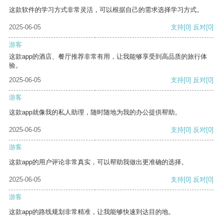
这款软件的学习方式非常灵活，可以根据自己的需求选择学习方式。
2025-06-05
支持
[0]
反对
[0]
游客
这款app的酒店、餐厅推荐非常有用，让我能够享受到高品质的旅行体
验。
2025-06-05
支持
[0]
反对
[0]
游客
这款app就像我的私人助理，随时随地为我的办公提供帮助。
2025-06-05
支持
[0]
反对
[0]
游客
这款app的用户评论非常真实，可以帮助我做出更准确的选择。
2025-06-05
支持
[0]
反对
[0]
游客
这款app的路线规划非常精准，让我能够快速到达目的地。