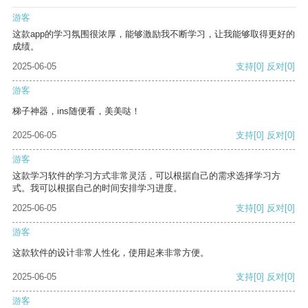
游客
这款app的学习氛围很浓厚，能够激励我不断学习，让我能够取得更好的
成绩。
2025-06-05
支持
[0]
反对
[0]
游客
梯子神器，ins随便看，美美哒！
2025-06-05
支持
[0]
反对
[0]
游客
这款学习软件的学习方式非常灵活，可以根据自己的需求选择学习方
式。我可以根据自己的时间安排学习进度。
2025-06-05
支持
[0]
反对
[0]
游客
这款软件的设计非常人性化，使用起来非常方便。
2025-06-05
支持
[0]
反对
[0]
游客