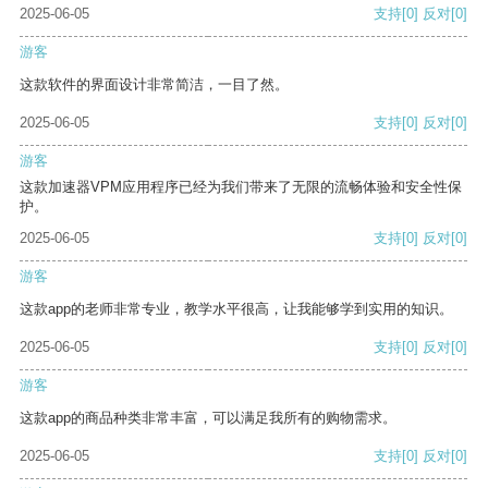
2025-06-05
支持
[0]
反对
[0]
游客
这款软件的界面设计非常简洁，一目了然。
2025-06-05
支持
[0]
反对
[0]
游客
这款加速器VPM应用程序已经为我们带来了无限的流畅体验和安全性保
护。
2025-06-05
支持
[0]
反对
[0]
游客
这款app的老师非常专业，教学水平很高，让我能够学到实用的知识。
2025-06-05
支持
[0]
反对
[0]
游客
这款app的商品种类非常丰富，可以满足我所有的购物需求。
2025-06-05
支持
[0]
反对
[0]