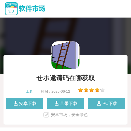
せホ邀请码在哪获取
工具
|
时间：2025-06-12
|
安卓下载
苹果下载
PC下载
安卓市场，安全绿色