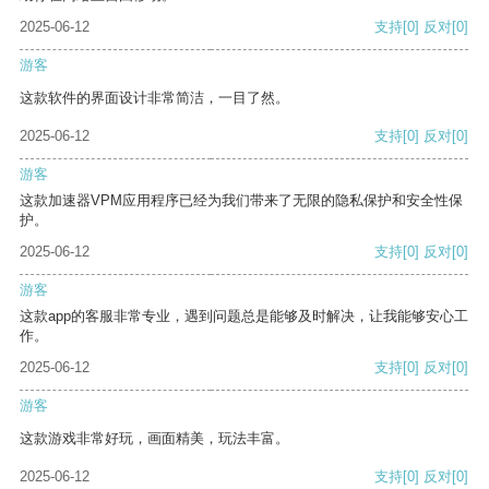
2025-06-12
支持
[0]
反对
[0]
游客
这款软件的界面设计非常简洁，一目了然。
2025-06-12
支持
[0]
反对
[0]
游客
这款加速器VPM应用程序已经为我们带来了无限的隐私保护和安全性保
护。
2025-06-12
支持
[0]
反对
[0]
游客
这款app的客服非常专业，遇到问题总是能够及时解决，让我能够安心工
作。
2025-06-12
支持
[0]
反对
[0]
游客
这款游戏非常好玩，画面精美，玩法丰富。
2025-06-12
支持
[0]
反对
[0]