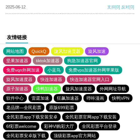
2025-06-12
支持
[0]
反对
[0]
友情链接
网站地图
QuickQ
旋风加速度器
旋风加速
坚果加速器
tiktok加速器
狗急加速器官网
免费vqn外网加速
小蓝鸟
免费vps加速器外网苹果版
旋风加速度器
快连加速器
快连加速器官网入口
原子加速器
快鸭加速器
旋风加速度器
外网网址导航
软件中心
雷霆加速
狂飙加速器
哔咔漫画
快鸭VPN
老品牌—全民彩票
原版699彩票
全民彩票app下载安装安卓
全民彩票官网app下载安装
6f彩票welcome
彩神Vl购彩大厅
全民彩票平台登录
全民彩票安卓版下载
顶级彩票app官方网站