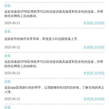
游客
这款加速器VPM应用程序可以给你提供最高速度和安全性的连接，并帮
助你在网络上自由移动。
2025-06-12
支持
[0]
反对
[0]
游客
这款软件的操作非常简单，即使是小白也能快速上手。
2025-06-12
支持
[0]
反对
[0]
游客
这款加速器VPM应用程序可以给你提供最高速度和安全性的连接，并帮
助你在网络上自由移动。
2025-06-12
支持
[0]
反对
[0]
游客
这款app是我旅行的好帮手，让我能够轻松找到目的地，了解当地的风土
人情。
2025-06-12
支持
[0]
反对
[0]
游客