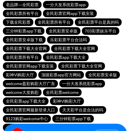
老品牌—全民彩票
一分大发系统彩票app
全民彩票所有平台
全民彩票官网app下载安装
下载全民彩票
全民彩票所有平台
全民彩票平台是真的吗
三分钟彩票app下载
全民彩票安卓版
703彩票娱乐平台
全民彩票安卓版下载
乐彩彩票平台合法吗
全民彩票下载大全官网
全民彩票下载大全官网
全民彩票所有平台
全民彩票app下载大全
全民彩票官网app下载安装
全民彩票下载大全官网
彩神Vl购彩大厅
顶级彩票app官方网站
全民彩票安卓版
welcome盈彩购彩大厅广东
一分大发系统彩票app
welcome大发购彩
全民彩票welcome
全民彩票app下载大全
彩神Vl购彩大厅
全民彩票官网最新登录入口
天天彩平台是合法的吗
9123购彩welcome中心
三分钟彩票app下载
全民娱乐彩票下载安装
全民彩票平台登录