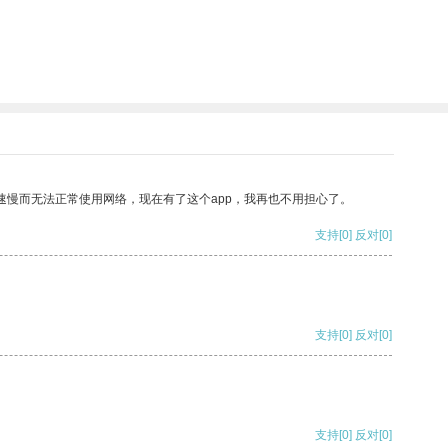
速慢而无法正常使用网络，现在有了这个app，我再也不用担心了。
支持
[0]
反对
[0]
支持
[0]
反对
[0]
支持
[0]
反对
[0]