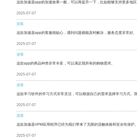
这款加速器app的加速效果一般，可以再提升一下，比如能够支持更多地
2025-07-07
游客
这款加速器app的客服很贴心，遇到问题都能及时解决，服务态度非常好。
2025-07-07
游客
这款app的商品种类非常丰富，可以满足我所有的购物需求。
2025-07-07
游客
这款学习软件的学习方式非常灵活，可以根据自己的需求选择学习方式。
2025-07-07
游客
这款加速器VPM应用程序已经为我们带来了无限的流畅体验和安全性保护
2025-07-07