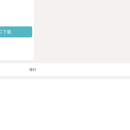
PC下载
排行