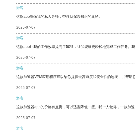
游客
这款app就像我的私人导师，带领我探索知识的奥秘。
2025-07-07
游客
这款app让我的工作效率提高了50%，让我能够更轻松地完成工作任务。
2025-07-07
游客
这款加速器VPM应用程序可以给你提供最高速度和安全性的连接，并帮助
2025-07-07
游客
这款加速器app的价格有点贵，可以适当降低一些。我个人觉得，一款加速
2025-07-07
游客