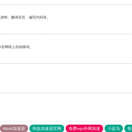
找资料、翻译语言、编写代码等。
你在网络上自由移动。
tiktok加速器
狗急加速器官网
免费vqn外网加速
小蓝鸟
免