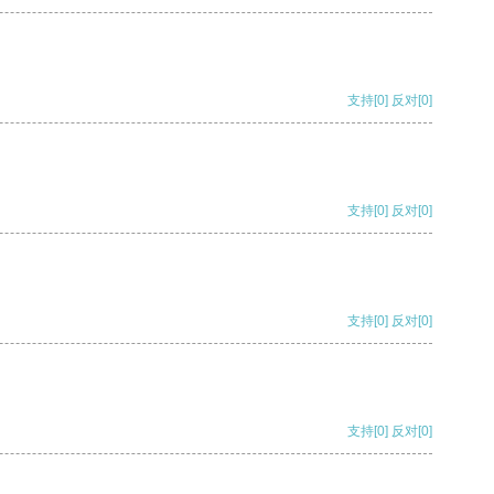
支持
[0]
反对
[0]
支持
[0]
反对
[0]
支持
[0]
反对
[0]
支持
[0]
反对
[0]