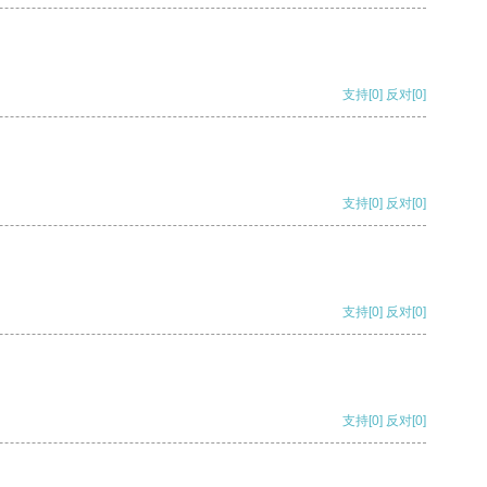
支持
[0]
反对
[0]
支持
[0]
反对
[0]
支持
[0]
反对
[0]
支持
[0]
反对
[0]