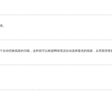
情。
一个自动切换线路的功能，这样就可以根据网络情况自动选择最优的线路，从而获得更