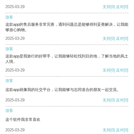
2025-03-29
支持
[0]
反对
[0]
游客
这款app的售后服务非常完善，遇到问题总是能够得到妥善解决，让我能
够放心购物。
2025-03-29
支持
[0]
反对
[0]
游客
这款app是我旅行的好帮手，让我能够轻松找到目的地，了解当地的风土
人情。
2025-03-29
支持
[0]
反对
[0]
游客
这款app就像我的社交平台，让我能够与志同道合的朋友一起交流。
2025-03-29
支持
[0]
反对
[0]
游客
这个软件我非常喜欢
2025-03-29
支持
[0]
反对
[0]