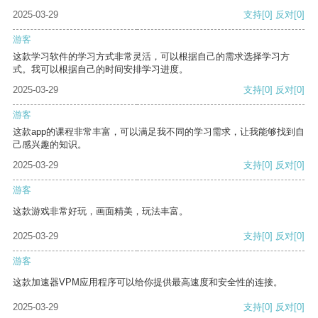
2025-03-29
支持
[0]
反对
[0]
游客
这款学习软件的学习方式非常灵活，可以根据自己的需求选择学习方
式。我可以根据自己的时间安排学习进度。
2025-03-29
支持
[0]
反对
[0]
游客
这款app的课程非常丰富，可以满足我不同的学习需求，让我能够找到自
己感兴趣的知识。
2025-03-29
支持
[0]
反对
[0]
游客
这款游戏非常好玩，画面精美，玩法丰富。
2025-03-29
支持
[0]
反对
[0]
游客
这款加速器VPM应用程序可以给你提供最高速度和安全性的连接。
2025-03-29
支持
[0]
反对
[0]