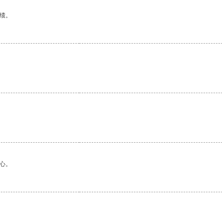
绩。
心。