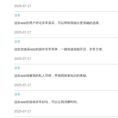
2025-07-17
游客
这款app的用户评论非常真实，可以帮助我做出更准确的选择。
2025-07-17
游客
这款加速器app的操作非常简单，一键加速就能开启，非常方便。
2025-07-17
游客
这款app就像我的私人导师，带领我探索知识的奥秘。
2025-07-17
游客
这款app的游戏非常好玩，可以让我消磨时间。
2025-07-17