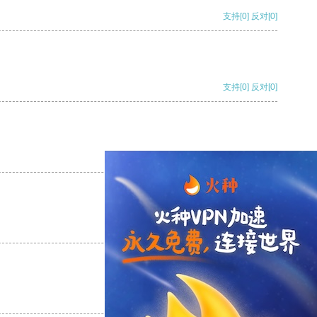
支持
[0]
反对
[0]
支持
[0]
反对
[0]
支持
[0]
反对
[0]
支持
[0]
反对
[0]
支持
[0]
反对
[0]