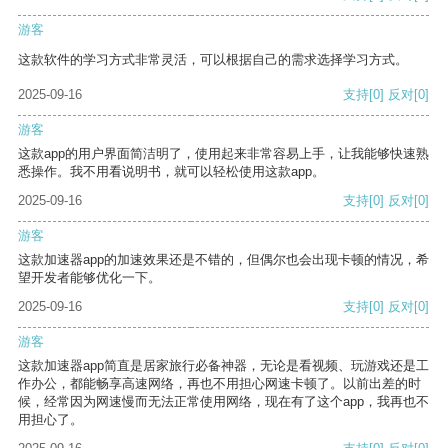
游客
这款软件的学习方式非常灵活，可以根据自己的需求选择学习方式。
2025-09-16
支持
[0]
反对
[0]
游客
这款app的用户界面简洁明了，使用起来非常容易上手，让我能够快速熟
悉操作。我不用看说明书，就可以轻松使用这款app。
2025-09-16
支持
[0]
反对
[0]
游客
这款加速器app的加速效果还是不错的，但偶尔也会出现卡顿的情况，希
望开发者能够优化一下。
2025-09-16
支持
[0]
反对
[0]
游客
这款加速器app简直是居家旅行必备神器，无论是看视频、玩游戏还是工
作办公，都能畅享高速网络，再也不用担心网速卡顿了。以前出差的时
候，经常因为网速慢而无法正常使用网络，现在有了这个app，我再也不
用担心了。