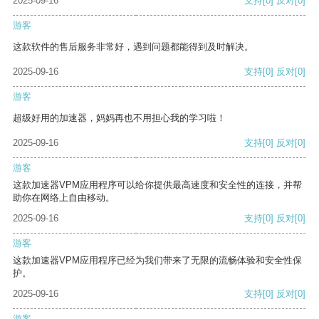
2025-09-16
支持
[0]
反对
[0]
游客
这款软件的售后服务非常好，遇到问题都能得到及时解决。
2025-09-16
支持
[0]
反对
[0]
游客
超级好用的加速器，妈妈再也不用担心我的学习啦！
2025-09-16
支持
[0]
反对
[0]
游客
这款加速器VPM应用程序可以给你提供最高速度和安全性的连接，并帮
助你在网络上自由移动。
2025-09-16
支持
[0]
反对
[0]
游客
这款加速器VPM应用程序已经为我们带来了无限的流畅体验和安全性保
护。
2025-09-16
支持
[0]
反对
[0]
游客