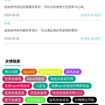
这款软件的社区氛围非常好，可以与其他用户交流学习心得。
2025-09-16
支持
[0]
反对
[0]
游客
这款软件的功能非常强大，可以满足我日常使用的需求。
2025-09-16
支持
[0]
反对
[0]
友情链接
网站地图
QuickQ
旋风加速度器
旋风加速
坚果加速器
tiktok加速器
狗急加速器官网
免费vqn外网加速
小蓝鸟
免费vps加速器外网苹果版
旋风加速度器
快连加速器
快连加速器官网入口
原子加速器
快鸭加速器
旋风加速度器
外网网址导航