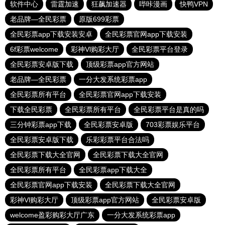
软件中心
雷霆加速
狂飙加速器
哔咔漫画
快鸭VPN
老品牌—全民彩票
原版699彩票
全民彩票app下载安装安卓
全民彩票官网app下载安装
6f彩票welcome
彩神Vl购彩大厅
全民彩票平台登录
全民彩票安卓版下载
顶级彩票app官方网站
老品牌—全民彩票
一分大发系统彩票app
全民彩票所有平台
全民彩票官网app下载安装
下载全民彩票
全民彩票所有平台
全民彩票平台是真的吗
三分钟彩票app下载
全民彩票安卓版
703彩票娱乐平台
全民彩票安卓版下载
乐彩彩票平台合法吗
全民彩票下载大全官网
全民彩票下载大全官网
全民彩票所有平台
全民彩票app下载大全
全民彩票官网app下载安装
全民彩票下载大全官网
彩神Vl购彩大厅
顶级彩票app官方网站
全民彩票安卓版
welcome盈彩购彩大厅广东
一分大发系统彩票app