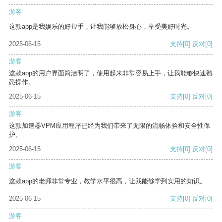
游客
这款app是我娱乐的好帮手，让我能够放松身心，享受美好时光。
2025-06-15
支持
[0]
反对
[0]
游客
这款app的用户界面简洁明了，使用起来非常容易上手，让我能够快速熟
悉操作。
2025-06-15
支持
[0]
反对
[0]
游客
这款加速器VPM应用程序已经为我们带来了无限的流畅体验和安全性保
护。
2025-06-15
支持
[0]
反对
[0]
游客
这款app的老师非常专业，教学水平很高，让我能够学到实用的知识。
2025-06-15
支持
[0]
反对
[0]
游客