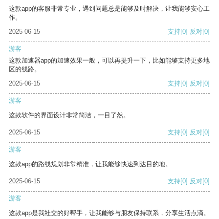
这款app的客服非常专业，遇到问题总是能够及时解决，让我能够安心工
作。
2025-06-15
支持
[0]
反对
[0]
游客
这款加速器app的加速效果一般，可以再提升一下，比如能够支持更多地
区的线路。
2025-06-15
支持
[0]
反对
[0]
游客
这款软件的界面设计非常简洁，一目了然。
2025-06-15
支持
[0]
反对
[0]
游客
这款app的路线规划非常精准，让我能够快速到达目的地。
2025-06-15
支持
[0]
反对
[0]
游客
这款app是我社交的好帮手，让我能够与朋友保持联系，分享生活点滴。